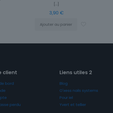
[…]
3,90
€
Ajouter au panier
 client
Liens utiles 2
de bord
Blog
de
O'xess nails systems
pte
Pour iel
asse perdu
Yvert et tellier