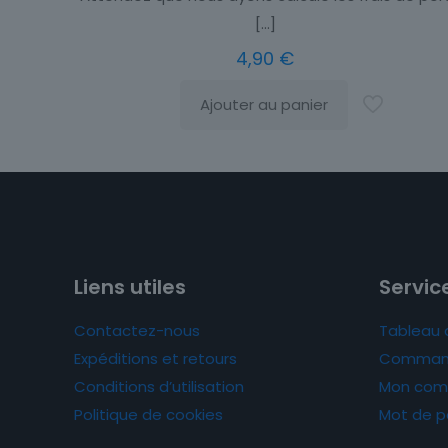
[…]
4,90
€
Ajouter au panier
Liens utiles
Service
Contactez-nous
Tableau 
Expéditions et retours
Comman
Conditions d’utilisation
Mon com
Politique de cookies
Mot de p