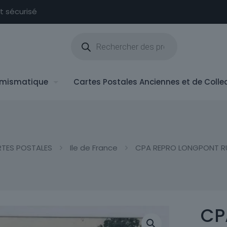
nt sécurisé
Recherche
de
produits
mismatique
Cartes Postales Anciennes et de Colle
TES POSTALES
Ile de France
CPA REPRO LONGPONT RUI
CP