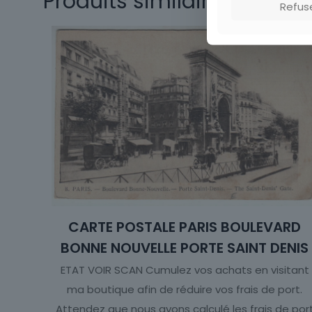
Produits similaires
Refus
CARTE POSTALE PARIS BOULEVARD
BONNE NOUVELLE PORTE SAINT DENIS
ETAT VOIR SCAN Cumulez vos achats en visitant
ma boutique afin de réduire vos frais de port.
Attendez que nous ayons calculé les frais de por