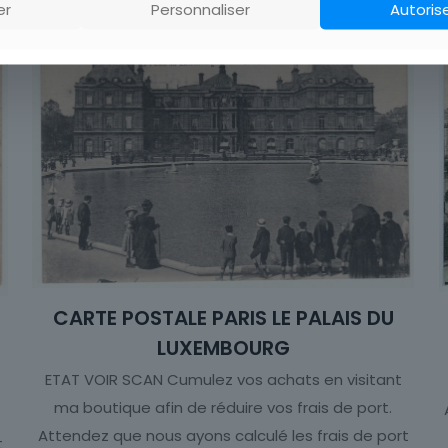
er
Personnaliser
Autoris
CARTE POSTALE PARIS LE PALAIS DU
LUXEMBOURG
ETAT VOIR SCAN Cumulez vos achats en visitant
ma boutique afin de réduire vos frais de port.
Attendez que nous ayons calculé les frais de port
t