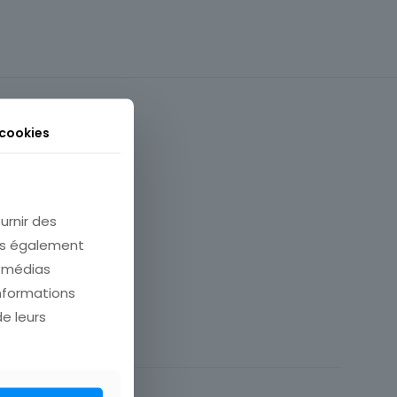
 cookies
urnir des
ons également
e médias
informations
91 Essonne
de leurs