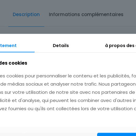
Description
Informations complémentaires
tement
Details
à propos des
 des cookies
 pour plusieurs achats avant de payer!
es cookies pour personnaliser le contenu et les publicités, fo
s de médias sociaux et analyser notre trafic. Nous partage
s sur votre utilisation de notre site avec nos partenaires d
licité et d'analyse, qui peuvent les combiner avec d'autres 
ez fournies ou qu'ils ont collectées lors de votre utilisation 