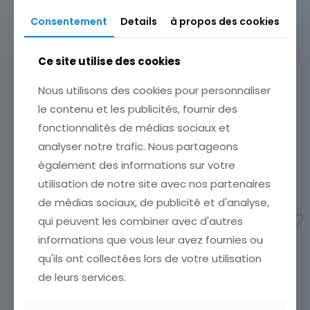
Consentement
Details
à propos des cookies
Ce site utilise des cookies
CARTE POSTALE AVIGNON
ANCIEN HOTEL DES
Nous utilisons des cookies pour personnaliser
MONNAIES
le contenu et les publicités, fournir des
ETAT VOIR SCAN Cumulez
vos achats en visitant ma
fonctionnalités de médias sociaux et
boutique afin de réduire
analyser notre trafic. Nous partageons
vos frais de port. Attendez
que nous ayons calculé les
CARTE POSTALE CHEVAL
également des informations sur votre
frais de port
[…]
CAMARGUAIS
utilisation de notre site avec nos partenaires
1,90
€
ETAT VOIR SCAN Cumulez
de médias sociaux, de publicité et d'analyse,
vos achats en visitant ma
boutique afin de réduire
Ajouter au panier
qui peuvent les combiner avec d'autres
vos frais de port. Attendez
informations que vous leur avez fournies ou
que nous ayons calculé les
frais de port
[…]
qu'ils ont collectées lors de votre utilisation
5,00
€
de leurs services.
Ajouter au panier