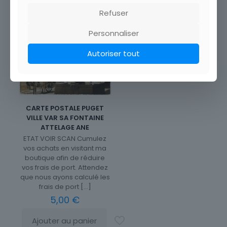
Refuser
Personnaliser
Autoriser tout
CARTE POSTALE PUGET
VILLE VAR SA FONTAINE
ATTELAGE ANE
ETAT VOIR SCAN Cumulez
vos achats en visitant ma
boutique afin de réduire
vos frais de port. Attendez
que nous ayons calculé les
frais de port
[…]
5,00
€
Ajouter au panier