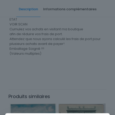
Description
Informations complémentaires
ETAT
VOIR SCAN
Cumulez vos achats en visitant ma boutique
afin de réduire vos frais de port.
Attendez que nous ayons calculé les frais de port pour
plusieurs achats avant de payer!
Emballage Soigné !!!
(Valeurs multiples)
Cartes postale Département
84 Vaucluse
Produits similaires