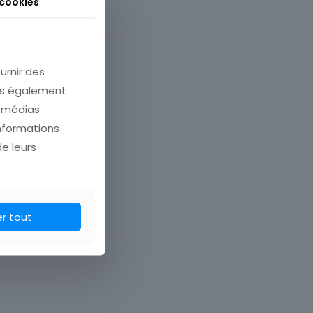
 cookies
urnir des
ons également
e médias
informations
de leurs
er tout