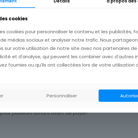
tement
Details
à propos des
 des cookies
es cookies pour personnaliser le contenu et les publicités, fo
s de médias sociaux et analyser notre trafic. Nous partage
s sur votre utilisation de notre site avec nos partenaires d
licité et d'analyse, qui peuvent les combiner avec d'autres 
Description
Informations complémentaires
ez fournies ou qu'ils ont collectées lors de votre utilisation 
er
Personnaliser
Autoris
 pour plusieurs achats avant de payer!