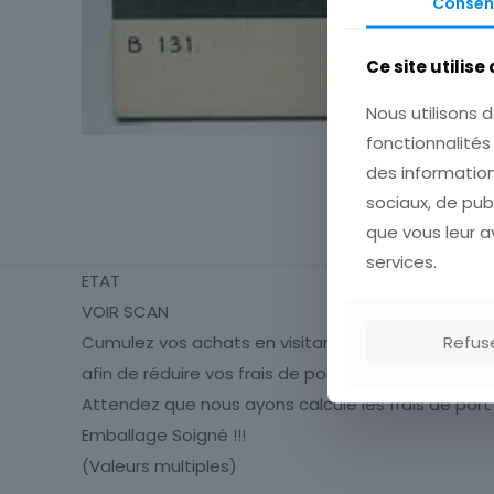
Consen
Ce site utilise
Nous utilisons d
fonctionnalité
des information
sociaux, de pub
que vous leur av
services.
ETAT
VOIR SCAN
Refus
Cumulez vos achats en visitant ma boutique
afin de réduire vos frais de port.
Attendez que nous ayons calculé les frais de port
Emballage Soigné !!!
(Valeurs multiples)