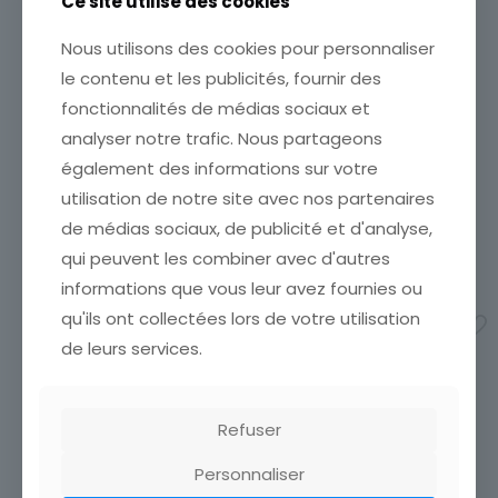
Ce site utilise des cookies
Nous utilisons des cookies pour personnaliser
le contenu et les publicités, fournir des
CARTE POSTALE PARIS
CPA REPRO PARIS
AVENUE DES CHAMPS
FUNERAILLES DE FELIX FAURE
fonctionnalités de médias sociaux et
ELYSEES
ETAT VOIR SCAN Cumulez
analyser notre trafic. Nous partageons
ETAT VOIR SCAN Cumulez
vos achats en visitant ma
vos achats en visitant ma
également des informations sur votre
boutique afin de réduire
boutique afin de réduire
vos frais de port. Attendez
utilisation de notre site avec nos partenaires
vos frais de port. Attendez
que nous ayons calculé les
de médias sociaux, de publicité et d'analyse,
que nous ayons calculé les
frais de port
[…]
frais de port
[…]
qui peuvent les combiner avec d'autres
2,00
€
2,50
€
informations que vous leur avez fournies ou
Ajouter au panier
qu'ils ont collectées lors de votre utilisation
Ajouter au panier
de leurs services.
Refuser
Personnaliser