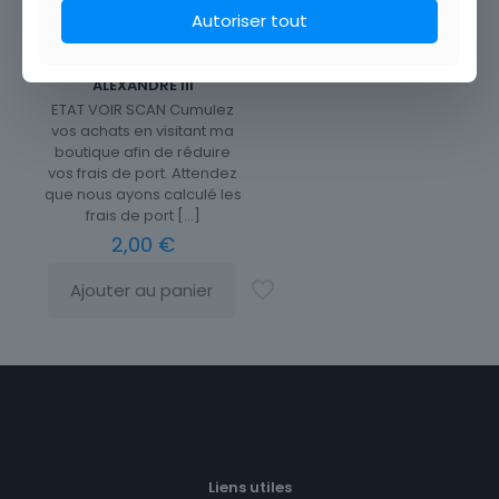
Autoriser tout
CPA REPRO PARIS PONT
ALEXANDRE III
ETAT VOIR SCAN Cumulez
vos achats en visitant ma
boutique afin de réduire
vos frais de port. Attendez
que nous ayons calculé les
frais de port
[…]
2,00
€
Ajouter au panier
Liens utiles