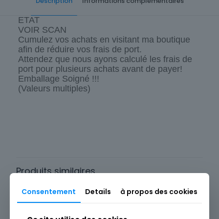
Description
Informations complémentaires
ETAT
VOIR SCAN
Cumulez vos achats en visitant ma boutique
afin de réduire vos frais de port.
Attendez que nous ayons calculé les frais de
port pour plusieurs achats avant de payer!
Emballage Soigné !!!
(Valeurs multiples)
Cartes postale Département
75 Paris
Produits similaires
Consentement
Details
à propos des cookies