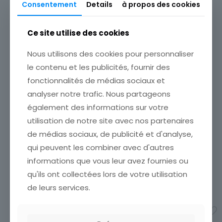
Consentement
Details
à propos des cookies
CPA TOURS JARDIN DES
Ce site utilise des cookies
PREBENDES D OE 1917
ETAT VOIR SCAN Cumulez
Nous utilisons des cookies pour personnaliser
vos achats en visitant ma
le contenu et les publicités, fournir des
boutique afin de réduire
vos frais de port. Attendez
fonctionnalités de médias sociaux et
que nous ayons calculé les
analyser notre trafic. Nous partageons
frais de port
[…]
également des informations sur votre
4,00
€
CARTE POSTALE TOURS L
EGLISE ST JULIEN INTERIEUR
utilisation de notre site avec nos partenaires
Ajouter au panier
CARTE POSTALEETAT VOIR
de médias sociaux, de publicité et d'analyse,
SCAN Cumulez vos achats
qui peuvent les combiner avec d'autres
en visitant ma boutique afin
de réduire vos frais de port.
informations que vous leur avez fournies ou
Attendez que nous ayons
qu'ils ont collectées lors de votre utilisation
calculé les frais de
[…]
de leurs services.
2,80
€
Ajouter au panier