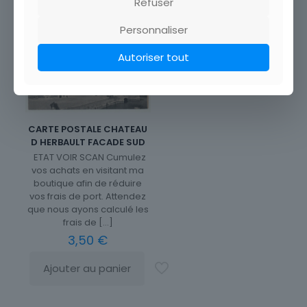
Refuser
Personnaliser
Autoriser tout
CARTE POSTALE CHATEAU
D HERBAULT FACADE SUD
ETAT VOIR SCAN Cumulez
vos achats en visitant ma
boutique afin de réduire
vos frais de port. Attendez
que nous ayons calculé les
frais de
[…]
3,50
€
Ajouter au panier