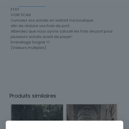
ETAT
VOIR SCAN
Cumulez vos achats en visitant ma boutique
afin de réduire vos frais de port.
Attendez que nous ayons calculé les frais de port pour
plusieurs achats avant de payer!
Emballage Soigné !!!
(Valeurs multiples)
Cartes postale Département
18 Cher
Produits similaires