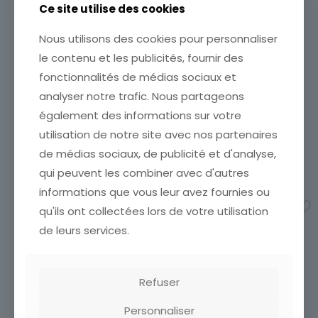
Ce site utilise des cookies
Nous utilisons des cookies pour personnaliser
CARTE POSTALE AVIGNON
CARTE POSTALE BASSIN DE
le contenu et les publicités, fournir des
ANCIEN HOTEL DES
SAINT CHRISTOPHE
fonctionnalités de médias sociaux et
MONNAIES
SORTIE DES EAUX
ETAT VOIR SCAN Cumulez
ETAT VOIR SCAN Cumulez
analyser notre trafic. Nous partageons
vos achats en visitant ma
vos achats en visitant ma
également des informations sur votre
boutique afin de réduire
boutique afin de réduire
vos frais de port. Attendez
utilisation de notre site avec nos partenaires
vos frais de port. Emballage
que nous ayons calculé les
Soigné !!!
de médias sociaux, de publicité et d'analyse,
frais de port
[…]
5,00
€
qui peuvent les combiner avec d'autres
1,90
€
informations que vous leur avez fournies ou
Ajouter au panier
Ajouter au panier
qu'ils ont collectées lors de votre utilisation
de leurs services.
Refuser
Personnaliser