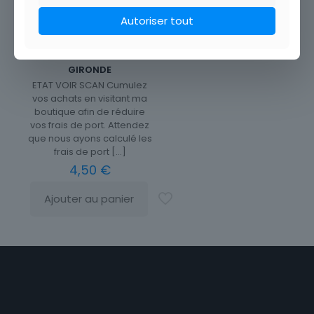
Autoriser tout
CARTE POSTALE CHATEAU
PONTET CANET PAUILLAC
GIRONDE
ETAT VOIR SCAN Cumulez
vos achats en visitant ma
boutique afin de réduire
vos frais de port. Attendez
que nous ayons calculé les
frais de port
[…]
4,50
€
Ajouter au panier