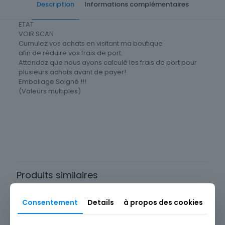
Description
Informations complémentaires
ETAT
VOIR SCAN
Cumulez vos achats en visitant ma boutique
afin de réduire vos frais de port.
Attendez que nous ayons calculé les frais de port pour
plusieurs achats avant de payer!
Emballage Soigné !!!
(Valeurs multiples)
Cartes postale Département
83 Var
Produits similaires
Consentement
Details
à propos des cookies