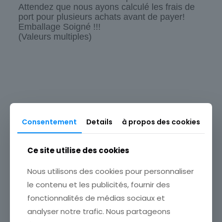
Attendez que nous ayons calculé les frais de
port pour plusieurs achats avant de payer!
Emballage Soigné !!!
(Valeurs multiples)
Type
Timbres
Sous-type
Poste d'usage courant
Produits similaires
Consentement
Details
à propos des cookies
Pays
France
Ce site utilise des cookies
Thème
Célébrités
Nous utilisons des cookies pour personnaliser
Marque postale
le contenu et les publicités, fournir des
Non oblitéré
fonctionnalités de médias sociaux et
Format
FRANCE TIMBRE OBL N° 843
analyser notre trafic. Nous partageons
MONT GERBIER DE JONC
Unité