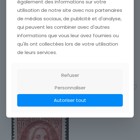
également des informations sur votre
VIVARAIS
Année d'émission
utilisation de notre site avec nos partenaires
ETAT VOIR SCAN Cumulez
vos achats en visitant ma
1941 à 1960
de médias sociaux, de publicité et d'analyse,
boutique afin de réduire
FRANCE TIMBRE N° 601 **
qui peuvent les combiner avec d'autres
Qualité
vos frais de port. Attendez
CHARLES GOUNOD
que nous ayons calculé les
TTBE
informations que vous leur avez fournies ou
ETAT VOIR SCAN Cumulez
frais de port
[…]
vos achats en visitant ma
qu'ils ont collectées lors de votre utilisation
Région
1,00
€
boutique afin de réduire
de leurs services.
Europe
vos frais de port. Attendez
Ajouter au panier
que nous ayons calculé les
frais de port
[…]
1,00
€
Refuser
Ajouter au panier
Personnaliser
Autoriser tout