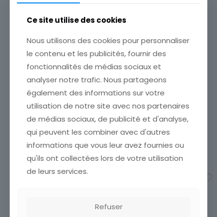
Ce site utilise des cookies
Nous utilisons des cookies pour personnaliser
le contenu et les publicités, fournir des
fonctionnalités de médias sociaux et
FRANCE TIMBRE OBL N°
FRANCE TIMBRE OBL N°
analyser notre trafic. Nous partageons
1239 VALLEE DE LA SIOULE
1240VIADUC DE
CHAUMONT
ETAT VOIR SCAN Cumulez
également des informations sur votre
vos achats en visitant ma
ETAT VOIR SCAN Cumulez
utilisation de notre site avec nos partenaires
boutique afin de réduire
vos achats en visitant ma
vos frais de port. Attendez
boutique afin de réduire
de médias sociaux, de publicité et d'analyse,
que nous ayons calculé les
vos frais de port. Attendez
qui peuvent les combiner avec d'autres
frais de port
[…]
que nous ayons calculé les
informations que vous leur avez fournies ou
frais de port
[…]
1,00
€
1,00
€
qu'ils ont collectées lors de votre utilisation
Ajouter au panier
de leurs services.
Ajouter au panier
Refuser