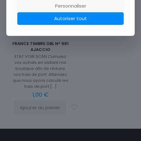
Personnaliser
Autoriser tout
FRANCE TIMBRE OBL N° 981
AJACCIO
ETAT VOIR SCAN Cumulez
vos achats en visitant ma
boutique afin de réduire
vos frais de port. Attendez
que nous ayons calculé les
frais de port
[…]
1,00
€
Ajouter au panier