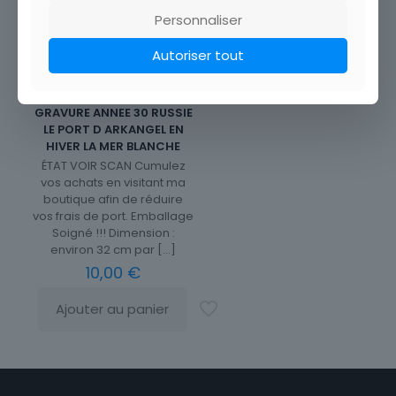
Personnaliser
Autoriser tout
GRAVURE ANNEE 30 RUSSIE
LE PORT D ARKANGEL EN
HIVER LA MER BLANCHE
ÉTAT VOIR SCAN Cumulez
vos achats en visitant ma
boutique afin de réduire
vos frais de port. Emballage
Soigné !!! Dimension :
environ 32 cm par
[…]
10,00
€
Ajouter au panier