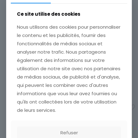
Ce site utilise des cookies
Nous utilisons des cookies pour personnaliser
le contenu et les publicités, fournir des
GRAVURE ANNEE 30 RUSSIE
GRAVURE ANNEE 30
fonctionnalités de médias sociaux et
MOSCOU
YOUGOSLAVIE LE PORT DE
KOTOR MER ADRIATIQUE
ÉTAT VOIR SCAN Cumulez
analyser notre trafic. Nous partageons
vos achats en visitant ma
ÉTAT VOIR SCAN Cumulez
également des informations sur votre
boutique afin de réduire
vos achats en visitant ma
utilisation de notre site avec nos partenaires
vos frais de port. Emballage
boutique afin de réduire
Soigné !!! Dimension :
vos frais de port. Emballage
de médias sociaux, de publicité et d'analyse,
environ 32 cm par
[…]
Soigné !!! Dimension :
qui peuvent les combiner avec d'autres
environ 32 cm par
[…]
10,00
€
informations que vous leur avez fournies ou
10,00
€
Ajouter au panier
qu'ils ont collectées lors de votre utilisation
Ajouter au panier
de leurs services.
Refuser