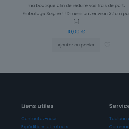
ma boutique afin de réduire vos frais de port.
Emballage Soigné !!! Dimension : environ 32 cm pa
[…]
10,00
€
Ajouter au panier
Liens utiles
Service
Contactez-nous
Tableau 
Expéditions et retours
Comman