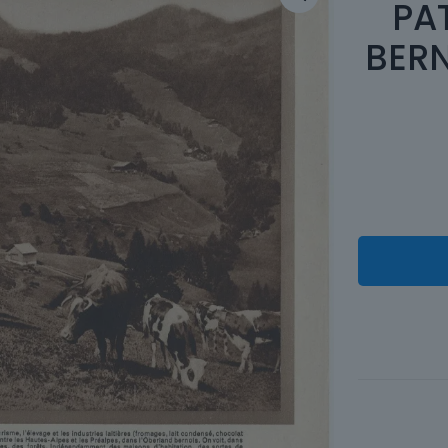
PA
BER