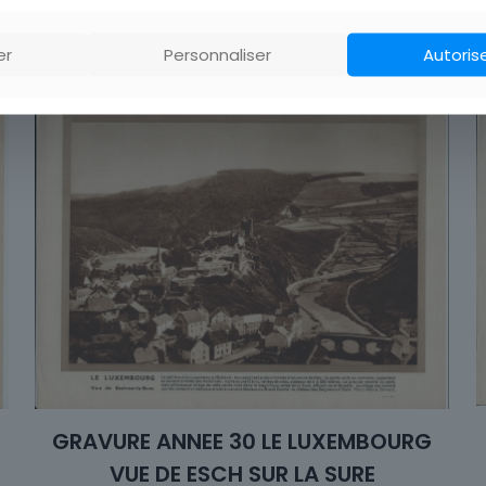
Pays
er
Personnaliser
Autoris
GRAVURE ANNEE 30 LE LUXEMBOURG
VUE DE ESCH SUR LA SURE