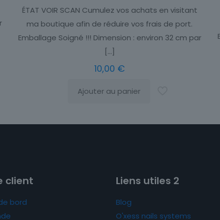
ÉTAT VOIR SCAN Cumulez vos achats en visitant
r
ma boutique afin de réduire vos frais de port.
Emballage Soigné !!! Dimension : environ 32 cm par
[…]
10,00
€
Ajouter au panier
 client
Liens utiles 2
de bord
Blog
de
O'xess nails systems