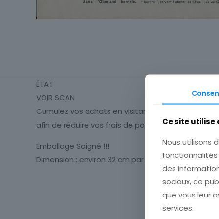
ÉTAT
Consen
VOIR SCAN
Cumulez vos achats en visitant ma boutique
Ce site utilise
afin de réduire vos frais de port.
Nous utilisons d
Emballage Soigné !!!
fonctionnalité
Dimension : environ 32 cm par 24 cm
des information
sociaux, de pub
Type
que vous leur av
services.
Période