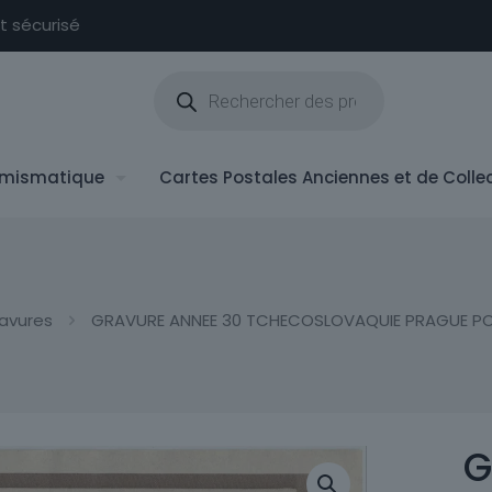
nt sécurisé
Recherche
de
produits
mismatique
Cartes Postales Anciennes et de Colle
avures
GRAVURE ANNEE 30 TCHECOSLOVAQUIE PRAGUE PO
G