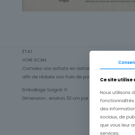
ÉTAT
VOIR SCAN
Consen
Cumulez vos achats en visitant ma boutique
afin de réduire vos frais de port.
Ce site utilise
Emballage Soigné !!!
Nous utilisons d
Dimension : environ 32 cm par 24 cm
fonctionnalité
des information
sociaux, de pub
Type
que vous leur av
Période
services.