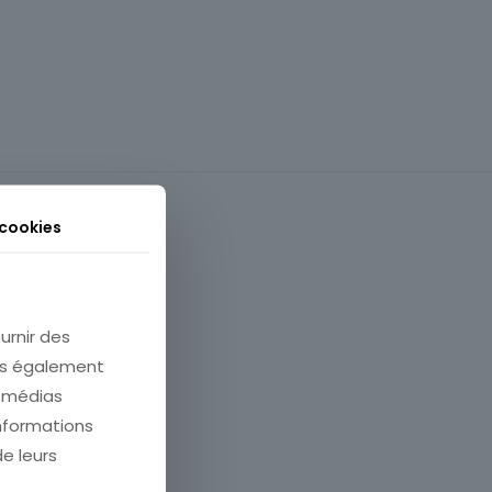
 cookies
urnir des
ons également
e médias
informations
Gravure
de leurs
e et contemporain