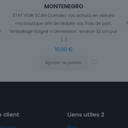
MONTENEGRO
ÉTAT VOIR SCAN Cumulez vos achats en visitant
ma boutique afin de réduire vos frais de port.
r
Emballage Soigné !!! Dimension : environ 32 cm par
[…]
10,00
€
Ajouter au panier
 client
Liens utiles 2
de bord
Blog