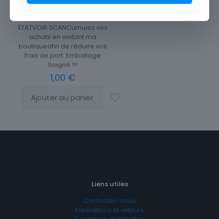
TIMBRE TUNISIE N° 356 **
CHARLES NICOLES
ÉTATVOIR SCANCumulez vos
achats en visitant ma
boutiqueafin de réduire vos
frais de port. Emballage
Soigné !!!
1,00
€
Ajouter au panier
Liens utiles
Contactez-nous
Expéditions et retours