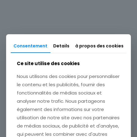
Timbres Thématique
Art & Culture
Timbres Europe
Pologne
Consentement
Details
à propos des cookies
Produits similaires
Type
Timbres
Ce site utilise des cookies
Région
Europe
Nous utilisons des cookies pour personnaliser
Pays
le contenu et les publicités, fournir des
Pologne
fonctionnalités de médias sociaux et
analyser notre trafic. Nous partageons
également des informations sur votre
utilisation de notre site avec nos partenaires
de médias sociaux, de publicité et d'analyse,
TIMBRE BULGARIE OBL N°
TIMBRE BULGARIE NEUF N°
qui peuvent les combiner avec d'autres
382 BORIS III