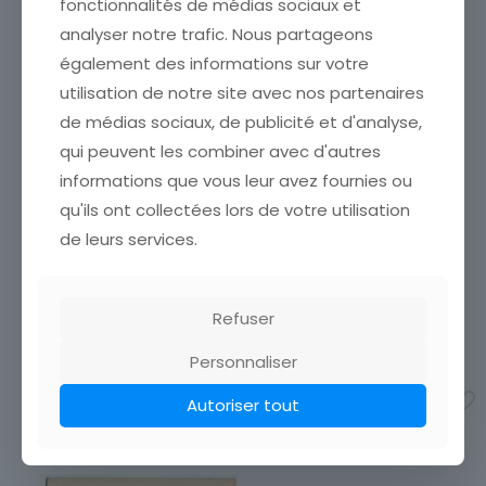
fonctionnalités de médias sociaux et
analyser notre trafic. Nous partageons
également des informations sur votre
utilisation de notre site avec nos partenaires
de médias sociaux, de publicité et d'analyse,
qui peuvent les combiner avec d'autres
informations que vous leur avez fournies ou
MENU ANCIEN VIERGE
MENU ANCIEN VIERGE
qu'ils ont collectées lors de votre utilisation
PAOLO VERONESE PINX
RUBENS PINX
ÉTAT VOIR SCAN Cumulez
de leurs services.
ÉTAT VOIR SCAN Cumulez
vos achats en visitant ma
vos achats en visitant ma
boutique afin de réduire
boutique afin de réduire
vos frais de port. Emballage
vos frais de port. Emballage
Soigné !!!
Refuser
Soigné !!!
4,50
€
4,50
€
Personnaliser
Ajouter au panier
Ajouter au panier
Autoriser tout