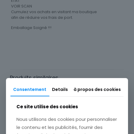
ÉTAT
VOIR SCAN
Cumulez vos achats en visitant ma boutique
afin de réduire vos frais de port.
Emballage Soigné !!!
Type
Menu
Thème
Art
Produits similaires
Consentement
Details
à propos des cookies
Ce site utilise des cookies
Nous utilisons des cookies pour personnaliser
le contenu et les publicités, fournir des