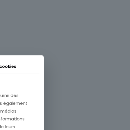
 cookies
urnir des
ons également
e médias
informations
de leurs