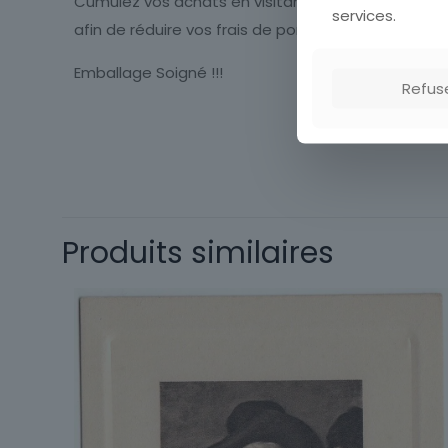
Cumulez vos achats en visitant ma boutique
services.
afin de réduire vos frais de port.
Emballage Soigné !!!
Refus
Type
Thème
Produits similaires