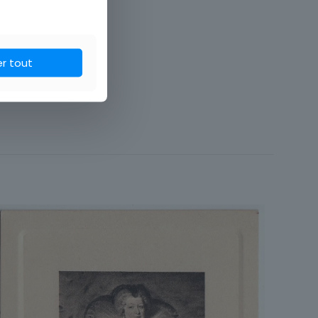
er tout
Menu
Art