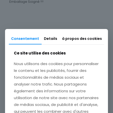
Emballage Soigné !!!
Type
Médailles françaises
Epoque
XXème siècle
Consentement
Details
à propos des cookies
Produits similaires
Thème
MUSEE
Ce site utilise des cookies
Métal
Nous utilisons des cookies pour personnaliser
Or plaqué
le contenu et les publicités, fournir des
fonctionnalités de médias sociaux et
analyser notre trafic. Nous partageons
également des informations sur votre
utilisation de notre site avec nos partenaires
MEDAILLE EQUIPE DE
MEDAILLE EQUIPE DE
FOOTBALL 2000 URZAIZ
de médias sociaux, de publicité et d'analyse,
FOOTBALL 2000
DELANTERO
ARANZABAL DEFENSA
qui peuvent les combiner avec d'autres