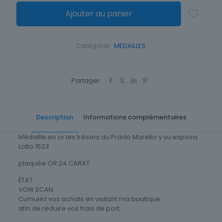
était :
est :
Ajouter au panier
49,99 €.
34,99 €
Catégorie :
MEDAILLES
Partager
Description
Informations complémentaires
Médaille en or les trésors du Prado Marsilio y su esposa
Lotto 1523
plaquée OR 24 CARAT
ÉTAT
VOIR SCAN
Cumulez vos achats en visitant ma boutique
afin de réduire vos frais de port.