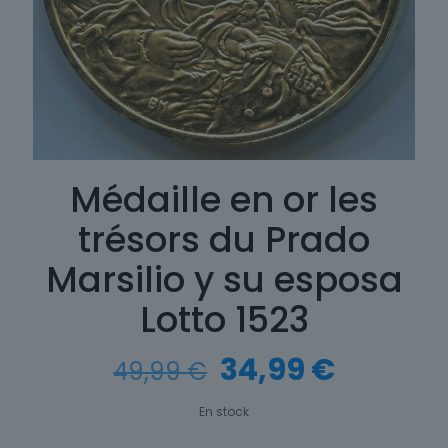
Médaille en or les
trésors du Prado
Marsilio y su esposa
Lotto 1523
Le
Le
34,99
€
49,99
€
prix
prix
En stock
initial
actuel