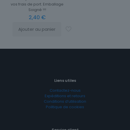
vos frais de port. Emballage
Soigné !!!
2,40
€
Ajouter au panier
Liens utiles
Contactez-nous
Expéditions et retours
Conditions d’utilisation
Politique de cookies
Service client