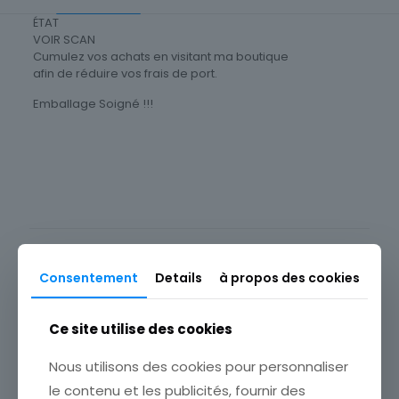
ÉTAT
VOIR SCAN
Cumulez vos achats en visitant ma boutique
afin de réduire vos frais de port.
Emballage Soigné !!!
Type
Christianisme
Sous-type
Icône, Image pieuse
Produits similaires
Consentement
Details
à propos des cookies
Ce site utilise des cookies
Nous utilisons des cookies pour personnaliser
le contenu et les publicités, fournir des