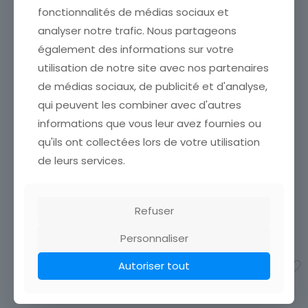
fonctionnalités de médias sociaux et
analyser notre trafic. Nous partageons
également des informations sur votre
utilisation de notre site avec nos partenaires
de médias sociaux, de publicité et d'analyse,
qui peuvent les combiner avec d'autres
informations que vous leur avez fournies ou
CANIVET PRIERE D UNE
CANIVET SAINT LUCA
qu'ils ont collectées lors de votre utilisation
MERE POUR SES ENFANTS
EVANGELISTA
ÉTAT VOIR SCAN Cumulez
de leurs services.
ÉTAT VOIR SCAN Cumulez
vos achats en visitant ma
vos achats en visitant ma
boutique afin de réduire
boutique afin de réduire
vos frais de port. Emballage
vos frais de port. Emballage
Refuser
Soigné !!!
Soigné !!!
2,40
€
2,40
€
Personnaliser
Ajouter au panier
Autoriser tout
Ajouter au panier