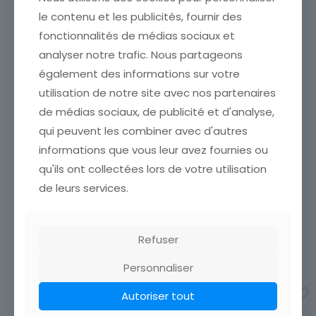
le contenu et les publicités, fournir des
fonctionnalités de médias sociaux et
analyser notre trafic. Nous partageons
également des informations sur votre
utilisation de notre site avec nos partenaires
de médias sociaux, de publicité et d'analyse,
qui peuvent les combiner avec d'autres
informations que vous leur avez fournies ou
CANIVET PRIERE D UNE
qu'ils ont collectées lors de votre utilisation
MERE POUR SES ENFANTS
de leurs services.
CANIVET QUEBEC 1981
ÉTAT VOIR SCAN Cumulez
MARIE INCARNATION EN
vos achats en visitant ma
ANGLAIS
boutique afin de réduire
ÉTAT VOIR SCAN Cumulez
vos frais de port. Emballage
Refuser
vos achats en visitant ma
Soigné !!!
boutique afin de réduire
2,40
€
Personnaliser
vos frais de port. Emballage
Soigné !!!
Ajouter au panier
Autoriser tout
2,40
€