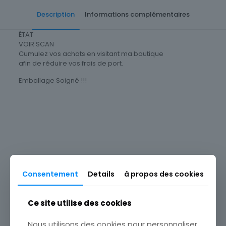
Description
Informations complémentaires
ÉTAT
VOIR SCAN
Cumulez vos achats en visitant ma boutique
afin de réduire vos frais de port.
Emballage Soigné !!!
Type
Christianisme
Sous-type
Icône, Image pieuse
Produits similaires
Consentement
Details
à propos des cookies
Ce site utilise des cookies
Nous utilisons des cookies pour personnaliser