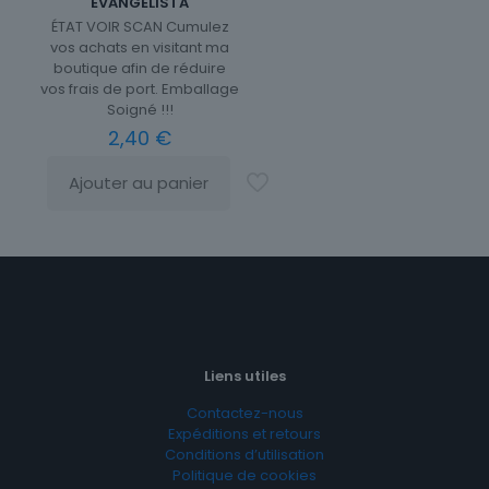
EVANGELISTA
ÉTAT VOIR SCAN Cumulez
vos achats en visitant ma
boutique afin de réduire
vos frais de port. Emballage
Soigné !!!
2,40
€
Ajouter au panier
Liens utiles
Contactez-nous
Expéditions et retours
Conditions d’utilisation
Politique de cookies