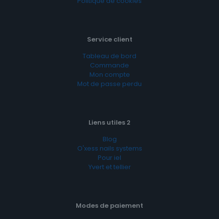
Politique de cookies
Service client
Tableau de bord
Commande
Mon compte
Mot de passe perdu
Liens utiles 2
Blog
O'xess nails systems
Pour iel
Yvert et tellier
Modes de paiement