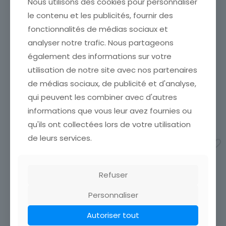
Nous utilisons des cookies pour personnaliser
le contenu et les publicités, fournir des
fonctionnalités de médias sociaux et
analyser notre trafic. Nous partageons
TIMBRE BULGARIE OBL N°
TIMBRE BULGARIE NEUF N°
également des informations sur votre
382 BORIS III
286 * BORIS III
utilisation de notre site avec nos partenaires
ÉTATVOIR SCANCumulez vos
ÉTATVOIR SCANCumulez vos
achats en visitant ma
achats en visitant ma
de médias sociaux, de publicité et d'analyse,
boutiqueafin de réduire vos
boutiqueafin de réduire vos
qui peuvent les combiner avec d'autres
frais de port. Emballage
frais de port. Emballage
Soigné !!!
Soigné !!!
informations que vous leur avez fournies ou
1,00
€
1,00
€
qu'ils ont collectées lors de votre utilisation
de leurs services.
Ajouter au panier
Ajouter au panier
Refuser
Personnaliser
Autoriser tout
LOT DE 7 TIMBRES