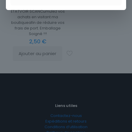
ROUMANIE THEMES FLEURS
ÉTATVOIR SCANCumulez vos
achats en visitant ma
boutiqueafin de réduire vos
frais de port. Emballage
Soigné !!!
2,50
€
Ajouter au panier
Liens utiles
Contactez-nous
Expéditions et retours
Conditions d’utilisation