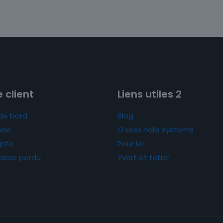
 client
Liens utiles 2
de bord
Blog
de
O'xess nails systems
pte
Pour iel
asse perdu
Yvert et tellier