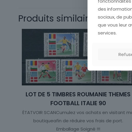
fonctionnalité
Thème
des information
Produits similaires
sociaux, de pub
que vous leur av
services.
Refus
LOT DE 5 TIMBRES ROUMANIE THEMES
FOOTBALL ITALIE 90
ÉTATVOIR SCANCumulez vos achats en visitant m
boutiqueafin de réduire vos frais de port.
Emballage Soigné !!!