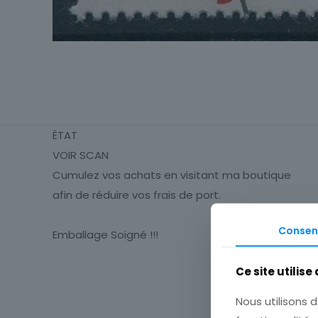
ÉTAT
VOIR SCAN
Cumulez vos achats en visitant ma boutique
afin de réduire vos frais de port.
Consen
Emballage Soigné !!!
Ce site utilise
Timbres
Thématique
Nous utilisons d