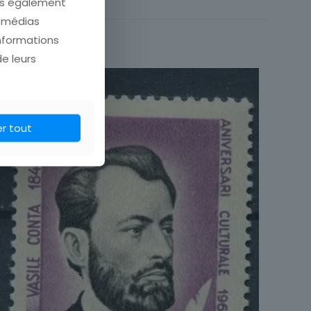
ons également
Faune
e médias
informations
de leurs
er tout