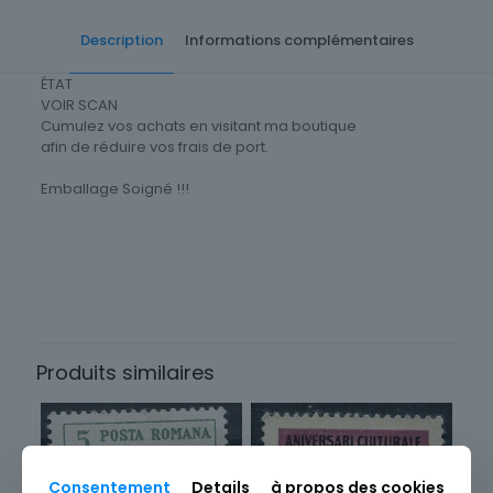
Description
Informations complémentaires
ÉTAT
VOIR SCAN
Cumulez vos achats en visitant ma boutique
afin de réduire vos frais de port.
Emballage Soigné !!!
Timbres Thématique
Animaux
Thème
Faune
Produits similaires
Consentement
Details
à propos des cookies