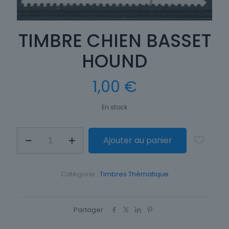
TIMBRE CHIEN BASSET
HOUND
1,00
€
En stock
quantité
Ajouter au panier
de
TIMBRE
CHIEN
BASSET
Catégorie :
Timbres Thématique
HOUND
Partager