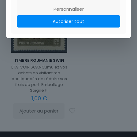
Personnaliser
Autoriser tout
TIMBRE ROUMANIE SWIFI
ÉTATVOIR SCANCumulez vos
achats en visitant ma
boutiqueafin de réduire vos
frais de port. Emballage
Soigné !!!
1,00
€
Ajouter au panier