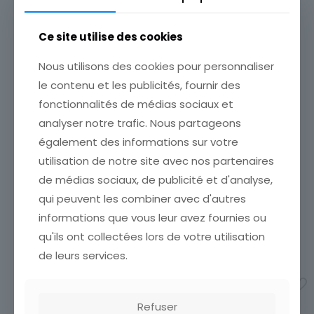
Ce site utilise des cookies
Nous utilisons des cookies pour personnaliser
le contenu et les publicités, fournir des
fonctionnalités de médias sociaux et
TIMBRE ROUMANIE MIHAIL
analyser notre trafic. Nous partageons
EMIMESCU
également des informations sur votre
ÉTATVOIR SCANCumulez vos
TIMBRE ROUMANIE
achats en visitant ma
utilisation de notre site avec nos partenaires
GHEORGHE SINCAI
boutiqueafin de réduire vos
de médias sociaux, de publicité et d'analyse,
ÉTATVOIR SCANCumulez vos
frais de port. Emballage
achats en visitant ma
qui peuvent les combiner avec d'autres
Soigné !!!
boutiqueafin de réduire vos
1,00
€
informations que vous leur avez fournies ou
frais de port. Emballage
qu'ils ont collectées lors de votre utilisation
Soigné !!!
Ajouter au panier
1,00
€
de leurs services.
Ajouter au panier
Refuser