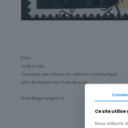
ÉTAT
VOIR SCAN
Cumulez vos achats en visitant ma boutique
afin de réduire vos frais de port.
Consen
Emballage Soigné !!!
Ce site utilise
Timbres
Thématique
Nous utilisons d