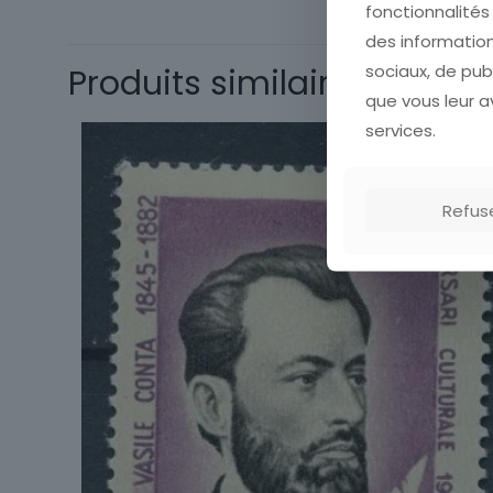
fonctionnalité
Thème
des information
sociaux, de pub
Produits similaires
que vous leur av
services.
Refus