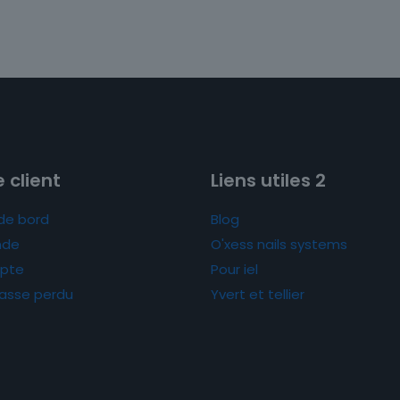
 client
Liens utiles 2
de bord
Blog
de
O'xess nails systems
pte
Pour iel
asse perdu
Yvert et tellier