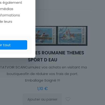
ons également
Faune
e médias
informations
de leurs
er tout
LOT DE 3 TIMBRES ROUMANIE THEMES
SPORT D EAU
ÉTATVOIR SCANCumulez vos achats en visitant ma
boutiqueafin de réduire vos frais de port.
Emballage Soigné !!!
1,10
€
Ajouter au panier