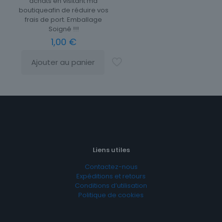
achats en visitant ma
boutiqueafin de réduire vos
frais de port. Emballage
Soigné !!!
1,00
€
Ajouter au panier
Liens utiles
Contactez-nous
Expéditions et retours
Conditions d’utilisation
Politique de cookies