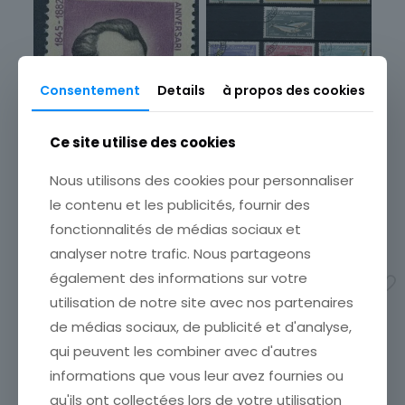
Consentement
Details
à propos des cookies
LOT DE 7 TIMBRES
ROUMANIE THEMES
POISSONS
Ce site utilise des cookies
ÉTATVOIR SCANCumulez vos
achats en visitant ma
Nous utilisons des cookies pour personnaliser
boutiqueafin de réduire vos
le contenu et les publicités, fournir des
frais de port. Emballage
Soigné !!!
fonctionnalités de médias sociaux et
2,50
€
analyser notre trafic. Nous partageons
TIMBRE ROUMANIE VASILE
CONTA
également des informations sur votre
Ajouter au panier
ÉTATVOIR SCANCumulez vos
utilisation de notre site avec nos partenaires
achats en visitant ma
de médias sociaux, de publicité et d'analyse,
boutiqueafin de réduire vos
frais de port. Emballage
qui peuvent les combiner avec d'autres
Soigné !!!
informations que vous leur avez fournies ou
1,00
€
qu'ils ont collectées lors de votre utilisation