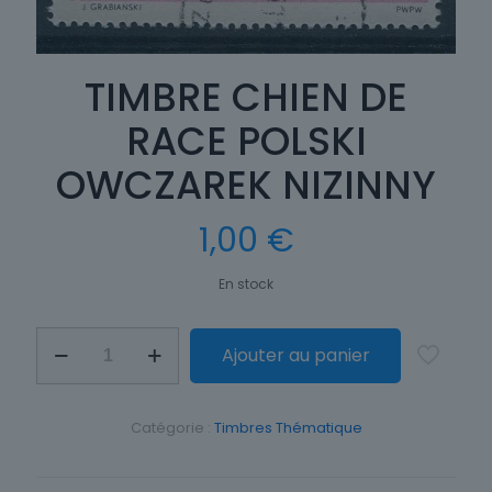
TIMBRE CHIEN DE
RACE POLSKI
OWCZAREK NIZINNY
1,00
€
En stock
quantité
Ajouter au panier
de
TIMBRE
CHIEN
DE
Catégorie :
Timbres Thématique
RACE
POLSKI
OWCZAREK