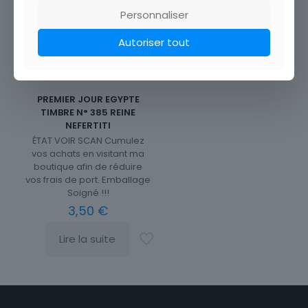
Personnaliser
Out of
Autoriser tout
stock
PREMIER JOUR EGYPTE
TIMBRE N° 385 REINE
NEFERTITI
ÉTAT VOIR SCAN Cumulez
vos achats en visitant ma
boutique afin de réduire
vos frais de port. Emballage
Soigné !!!
3,50
€
Lire la suite