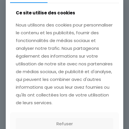
stock
Année d'émission
1 FRANC SEMEUSE 2001
1900 à 1940
Ce site utilise des cookies
ETAT VOIR SCAN Cumulez
vos achats en visitant ma
Région
Nous utilisons des cookies pour personnaliser
boutique afin de réduire
Europe
vos frais de port. Attendez
le contenu et les publicités, fournir des
que nous ayons calculé les
Marque postale
fonctionnalités de médias sociaux et
frais de port
[…]
CARTE MAXIMUM JOURNEE
Oblitéré
analyser notre trafic. Nous partageons
DU TIMBRE FACTEUR
2,50
€
SECOND EMPIRE 42 ST
Timbres Thématique
également des informations sur votre
ETIENNE 1967
Lire la suite
Monuments / Architecture
utilisation de notre site avec nos partenaires
ETAT VOIR SCAN Cumulez
vos achats en visitant ma
de médias sociaux, de publicité et d'analyse,
boutique afin de réduire
qui peuvent les combiner avec d'autres
vos frais de port. Attendez
informations que vous leur avez fournies ou
que nous ayons calculé les
frais de port
[…]
qu'ils ont collectées lors de votre utilisation
5,00
€
de leurs services.
Lire la suite
Refuser