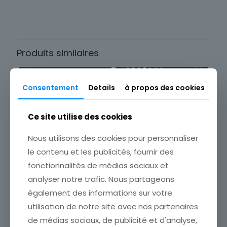
Timbres
Sous-type
Poste d'usage courant
Produits similaires
Pays
France
Thème
Consentement
Details
à propos des cookies
Célébrités
Format
Ce site utilise des cookies
Unité
Nous utilisons des cookies pour personnaliser
Année d'émission
le contenu et les publicités, fournir des
1900 à 1940
fonctionnalités de médias sociaux et
Marque postale
analyser notre trafic. Nous partageons
FRANCE TIMBRE N° 433 *
Oblitéré
FRANCE TIMBRE NEUF N°
TYPE IRIS
également des informations sur votre
306 * JACQUES CALLOT
Timbres Thématique
ETAT VOIR SCAN Cumulez
utilisation de notre site avec nos partenaires
ETAT VOIR SCAN Cumulez
vos achats en visitant ma
Personnages & Célébrités
de médias sociaux, de publicité et d'analyse,
vos achats en visitant ma
boutique afin de réduire