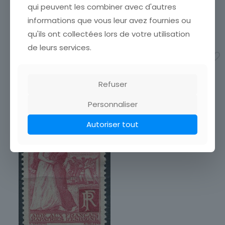
boutique afin de réduire
vos frais de port. Attendez
qui peuvent les combiner avec d'autres
vos frais de port. Attendez
que nous ayons calculé les
informations que vous leur avez fournies ou
que nous ayons calculé les
frais de port
[…]
frais de port
[…]
qu'ils ont collectées lors de votre utilisation
1,00
€
4,50
€
de leurs services.
Ajouter au panier
Ajouter au panier
Refuser
Personnaliser
Autoriser tout