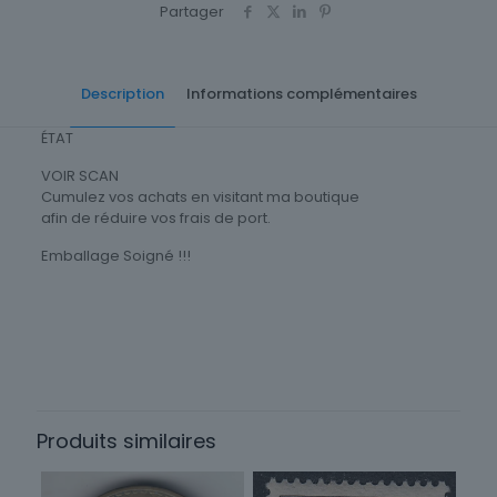
Partager
Description
Informations complémentaires
ÉTAT
VOIR SCAN
Cumulez vos achats en visitant ma boutique
afin de réduire vos frais de port.
Emballage Soigné !!!
Thème
Architecture
Timbres Thématique
Monuments / Architecture
Produits similaires
Type
Timbres