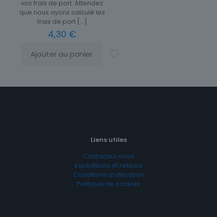
vos frais de port. Attendez
que nous ayons calculé les
frais de port
[…]
4,30
€
Ajouter au panier
Liens utiles
Contactez-nous
Expéditions et retours
Conditions d’utilisation
Politique de cookies