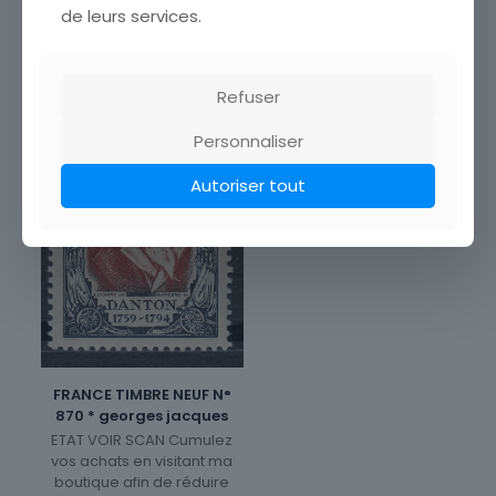
de leurs services.
Refuser
Personnaliser
Autoriser tout
FRANCE TIMBRE NEUF N°
870 * georges jacques
ETAT VOIR SCAN Cumulez
vos achats en visitant ma
boutique afin de réduire