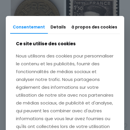
Sous-type
Poste d'usage courant
Pays
Consentement
Details
à propos des cookies
France
Format
Ce site utilise des cookies
Unité
Année d'émission
MONNAIE FRANCE 5
Nous utilisons des cookies pour personnaliser
1941 à 1960
FRANCS LAVRILLIER 1940
le contenu et les publicités, fournir des
CUPRO ALU
FRANCE TIMBRE N° 601 **
Marque postale
fonctionnalités de médias sociaux et
CHARLES GOUNOD
ETAT VOIR SCAN Cumulez
Oblitéré
vos achats en visitant ma
ETAT VOIR SCAN Cumulez
analyser notre trafic. Nous partageons
boutique afin de réduire
vos achats en visitant ma
également des informations sur votre
vos frais de port. Attendez
boutique afin de réduire
utilisation de notre site avec nos partenaires
que nous ayons calculé les
vos frais de port. Attendez
frais de port
[…]
que nous ayons calculé les
de médias sociaux, de publicité et d'analyse,
frais de port
[…]
6,00
€
qui peuvent les combiner avec d'autres
1,00
€
informations que vous leur avez fournies ou
Ajouter au panier
Ajouter au panier
qu'ils ont collectées lors de votre utilisation