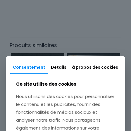
Thème
Célébrités
Timbres Thématique
Personnages & Célébrités
Produits similaires
Type
Timbres
Sous-type
Consentement
Details
à propos des cookies
Poste d'usage courant
Pays
Ce site utilise des cookies
France
Nous utilisons des cookies pour personnaliser
Format
TIMBRE FRANCE NEUF N°
493 ** CLEMENT ADER
le contenu et les publicités, fournir des
Unité
PAPIER EPAIS BORD DE
fonctionnalités de médias sociaux et
Année d'émission
FEUILLE
analyser notre trafic. Nous partageons
ETAT VOIR SCAN Cumulez
1941 à 1960
vos achats en visitant ma
également des informations sur votre
Marque postale