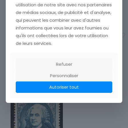
boutique afin de réduire
utilisation de notre site avec nos partenaires
vos frais de port. Attendez
Oblitéré
TIMBRE FRANCE OBLITERE
que nous ayons calculé les
de médias sociaux, de publicité et d'analyse,
857 JOSEPH FRANCOIS
frais de port
[…]
MARQUIS DUPLEIX
qui peuvent les combiner avec d'autres
29,40
€
ETAT VOIR SCAN Cumulez
informations que vous leur avez fournies ou
vos achats en visitant ma
Ajouter au panier
qu'ils ont collectées lors de votre utilisation
boutique afin de réduire
vos frais de port. Attendez
de leurs services.
que nous ayons calculé les
frais de port
[…]
2,20
€
Refuser
Ajouter au panier
Personnaliser
Autoriser tout