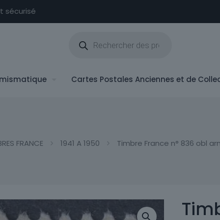
nt sécurisé
Recherche
de
produits
mismatique
Cartes Postales Anciennes et de Colle
BRES FRANCE
1941 A 1950
Timbre France n° 836 obl ar
Timb