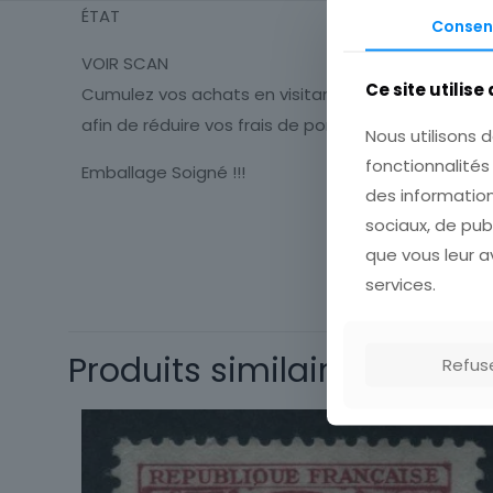
ÉTAT
Consen
VOIR SCAN
Ce site utilise
Cumulez vos achats en visitant ma boutique
afin de réduire vos frais de port.
Nous utilisons d
fonctionnalité
Emballage Soigné !!!
des information
sociaux, de pub
Thème
que vous leur av
Timbres
services.
Thématique
Type
Produits similaires
Refus
Sous-type
Pays
Format