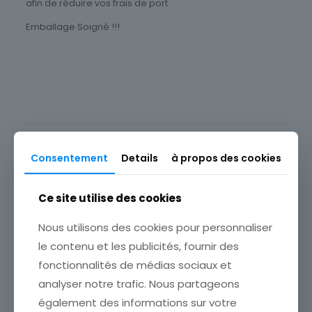
afin de réduire vos frais de port.
Emballage Soigné !!!
Thème
Célébrités
Timbres Thématique
Personnages & Célébrités
Produits similaires
Type
Consentement
Details
à propos des cookies
Timbres
Sous-type
Ce site utilise des cookies
Poste d'usage courant
Pays
Nous utilisons des cookies pour personnaliser
France
le contenu et les publicités, fournir des
fonctionnalités de médias sociaux et
Format
analyser notre trafic. Nous partageons
Unité
également des informations sur votre
Année d'émission