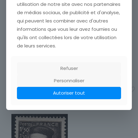
utilisation de notre site avec nos partenaires
1941 à 1960
de médias sociaux, de publicité et d'analyse,
Marque postale
qui peuvent les combiner avec d'autres
Oblitéré
FRANCE TIMBRE NEUF N°
informations que vous leur avez fournies ou
FRANCE TIMBRE NEUF N°
870 * georges jacques
855 * ANTOINE WATTEAU
qu'ils ont collectées lors de votre utilisation
ETAT VOIR SCAN Cumulez
ETAT VOIR SCAN Cumulez
vos achats en visitant ma
de leurs services.
vos achats en visitant ma
boutique afin de réduire
boutique afin de réduire
vos frais de port. Attendez
vos frais de port. Attendez
que nous ayons calculé les
que nous ayons calculé les
Refuser
frais de port
[…]
frais de port
[…]
4,30
€
1,10
€
Personnaliser
Ajouter au panier
Autoriser tout
Ajouter au panier