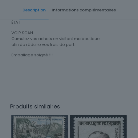
Description
Informations complémentaires
ÉTAT
VOIR SCAN
Cumulez vos achats en visitant ma boutique
afin de réduire vos frais de port.
Emballage soigné !!!
Thème
Célébrités
Timbres Thématique
Personnages & Célébrités
Produits similaires
Type
Timbres
Sous-type
Poste d'usage courant