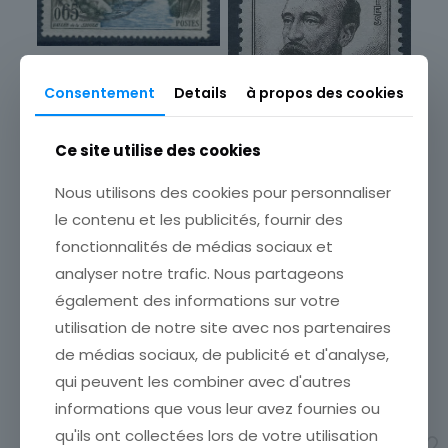
Pays
France
FRANCE TIMBRE OBL N°
Format
1239 VALLEE DE LA SIOULE
Consentement
Details
à propos des cookies
Unité
ETAT VOIR SCAN Cumulez
Année d'émission
vos achats en visitant ma
Ce site utilise des cookies
boutique afin de réduire
1941 à 1960
vos frais de port. Attendez
que nous ayons calculé les
Marque postale
Nous utilisons des cookies pour personnaliser
frais de port
[…]
Oblitéré
le contenu et les publicités, fournir des
FRANCE TIMBRE NEUF N°
1,00
€
991 ** MARIE FRANCOIS
fonctionnalités de médias sociaux et
SADI CARNOT
analyser notre trafic. Nous partageons
Ajouter au panier
ETAT VOIR SCAN Cumulez
également des informations sur votre
vos achats en visitant ma
boutique afin de réduire
utilisation de notre site avec nos partenaires
vos frais de port. Attendez
de médias sociaux, de publicité et d'analyse,
que nous ayons calculé les
frais de port
[…]
qui peuvent les combiner avec d'autres
9,99
€
informations que vous leur avez fournies ou
qu'ils ont collectées lors de votre utilisation
Ajouter au panier