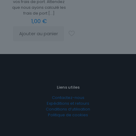
vos frais de port. Attendez
que nous ayons calculé les
frais de port
[…]
1,00
€
Ajouter au panier
Liens utiles
Contactez-nous
Expéditions et retours
Conditions d’utilisation
Politique de cookies