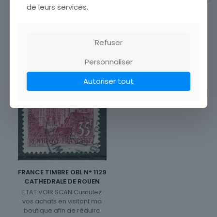
de leurs services.
Refuser
Personnaliser
Autoriser tout
FRANCE TIMBRE OBL N° 1129
CATHEDRALE DE ROUEN
ETAT VOIR SCAN Cumulez
vos achats en visitant ma
boutique afin de réduire