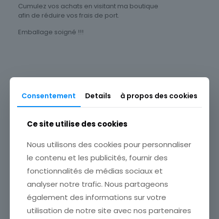
Cumulez vos achats en visitant ma boutique
afin de réduire vos frais de port.
Emballage soigné !!!
Thème
Célébrités
Timbres Thématique
Consentement
Details
à propos des cookies
Personnages & Célébrités
Produits similaires
Type
Ce site utilise des cookies
Timbres
Sous-type
Nous utilisons des cookies pour personnaliser
Poste d'usage courant
le contenu et les publicités, fournir des
fonctionnalités de médias sociaux et
Pays
analyser notre trafic. Nous partageons
France
également des informations sur votre
FRANCE TIMBRE OBL N°
Format
1037 MARSEILLE PORT DE
utilisation de notre site avec nos partenaires
Unité
NOTRE DAME DE LA GARDE