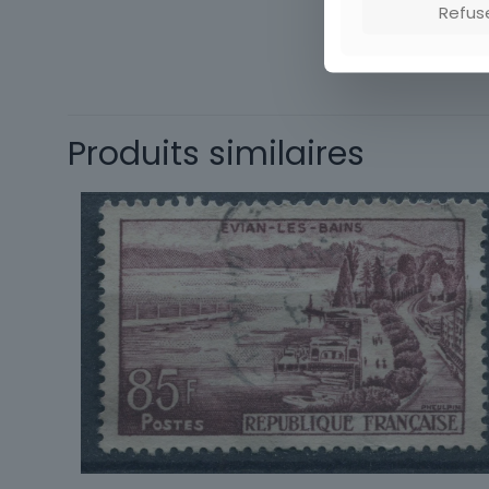
Refus
Thème
Timbres
Thématique
Type
Produits similaires
Sous-type
Pays
Format
Année
d'émission
Marque postale