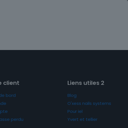
 client
Liens utiles 2
de bord
Blog
de
O'xess nails systems
pte
Pour iel
asse perdu
Yvert et tellier