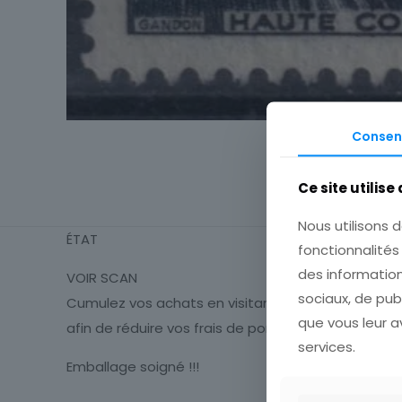
Consen
Ce site utilise
Nous utilisons d
ÉTAT
fonctionnalité
des information
VOIR SCAN
sociaux, de pub
Cumulez vos achats en visitant ma boutique
que vous leur av
afin de réduire vos frais de port.
services.
Emballage soigné !!!