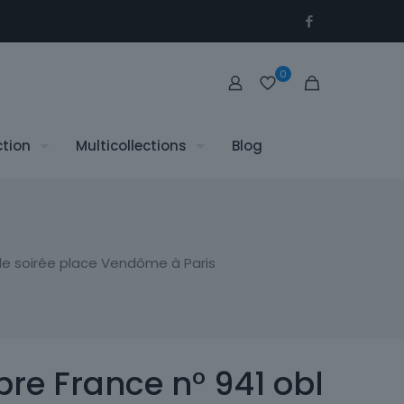
0
ction
Multicollections
Blog
de soirée place Vendôme à Paris
re France n° 941 obl