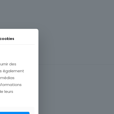
 cookies
urnir des
ons également
e médias
informations
de leurs