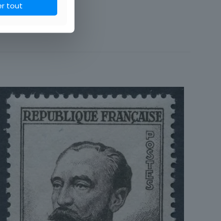
er tout
Art
Art & Culture
Timbres
te d'usage courant
France
Unité
1941 à 1960
Oblitéré