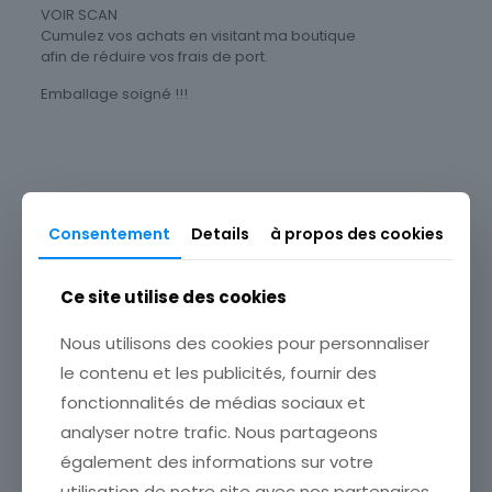
VOIR SCAN
Cumulez vos achats en visitant ma boutique
afin de réduire vos frais de port.
Emballage soigné !!!
Thème
Art
,
Célébrités
Timbres Thématique
Consentement
Details
à propos des cookies
Art & Culture
,
Personnages & Célébrités
Produits similaires
Type
Ce site utilise des cookies
Timbres
Nous utilisons des cookies pour personnaliser
Sous-type
le contenu et les publicités, fournir des
Poste d'usage courant
fonctionnalités de médias sociaux et
Pays
analyser notre trafic. Nous partageons
France
également des informations sur votre
FRANCE TIMBRE OBL N° 977
Format
FRANCE TIMBRE OBL N°
VALLEE DE LA SEINE AUX
utilisation de notre site avec nos partenaires