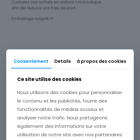
Cumulez vos achats en visitant ma boutique
afin de réduire vos frais de port.
Emballage soigné !!!
Thème
Célébrités
Timbres Thématique
Consentement
Details
à propos des cookies
Personnages & Célébrités
Produits similaires
Type
Ce site utilise des cookies
Timbres
Sous-type
Nous utilisons des cookies pour personnaliser
Poste d'usage courant
le contenu et les publicités, fournir des
Pays
fonctionnalités de médias sociaux et
France
analyser notre trafic. Nous partageons
Format
également des informations sur votre
FRANCE TIMBRE OBL N°
1235 CATHEDRALE DE LAON
Unité
utilisation de notre site avec nos partenaires
ETAT VOIR SCAN Cumulez