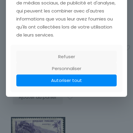
de médias sociaux, de publicité et d'analyse,
Année d'émission
vos achats en visitant ma
qui peuvent les combiner avec d'autres
boutique afin de réduire
1941 à 1960
vos frais de port. Attendez
informations que vous leur avez fournies ou
Marque postale
que nous ayons calculé les
qu'ils ont collectées lors de votre utilisation
frais de port
[…]
Oblitéré
FRANCE TIMBRE NEUF N°
de leurs services.
1,00
€
991 ** MARIE FRANCOIS
SADI CARNOT
Ajouter au panier
ETAT VOIR SCAN Cumulez
vos achats en visitant ma
Refuser
boutique afin de réduire
vos frais de port. Attendez
Personnaliser
que nous ayons calculé les
frais de port
[…]
Autoriser tout
9,99
€
Ajouter au panier