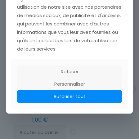
Pays
utilisation de notre site avec nos partenaires
France
de médias sociaux, de publicité et d'analyse,
FRANCE TIMBRE NEUF N°
Format
qui peuvent les combiner avec d'autres
983 ** ANNIVERSAIRE DE LA
Unité
informations que vous leur avez fournies ou
LIBERATION
Année d'émission
ETAT VOIR SCAN Cumulez
qu'ils ont collectées lors de votre utilisation
vos achats en visitant ma
1941 à 1960
de leurs services.
boutique afin de réduire
Marque postale
vos frais de port. Attendez
que nous ayons calculé les
FRANCE TIMBRE OBL N° 973
Oblitéré
frais de port
[…]
JOAILLERIE ORFEVRERIE ET
Refuser
LA MADELAINE
1,20
€
ETAT VOIR SCAN Cumulez
Personnaliser
vos achats en visitant ma
Ajouter au panier
boutique afin de réduire
Autoriser tout
vos frais de port. Attendez
que nous ayons calculé les
frais de port
[…]
1,00
€
Ajouter au panier