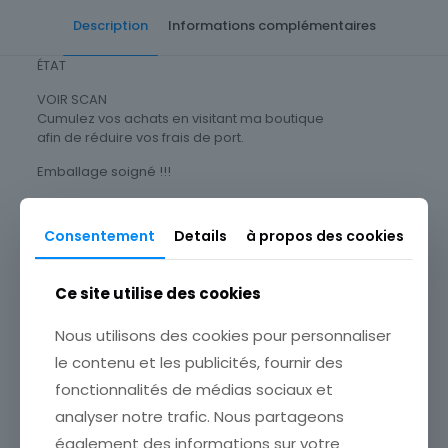
Description
Informations complémentaires
ÉTAT
VOIR SCAN
Cumulez vos achats en visitant ma boutique
afin de réduire vos frais de port.
Emballage soigné !!!
Thème
Consentement
Details
à propos des cookies
Célébrités
Timbres Thématique
Ce site utilise des cookies
Personnages & Célébrités
Nous utilisons des cookies pour personnaliser
Produits similaires
Type
le contenu et les publicités, fournir des
Timbres
fonctionnalités de médias sociaux et
Sous-type
analyser notre trafic. Nous partageons
Poste d'usage courant
également des informations sur votre