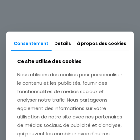
Format
Unité
Type
Timbres
Produits similaires
Marque postale
Consentement
Details
à propos des cookies
Oblitéré
Pays
Ce site utilise des cookies
Out of
stock
France
Nous utilisons des cookies pour personnaliser
Sujet
le contenu et les publicités, fournir des
Architecture
Out of
fonctionnalités de médias sociaux et
PREMIER JOUR 18/05/1963
stock
Pays de fabrication
LOUIS LE GRAND A PARIS
analyser notre trafic. Nous partageons
ETAT VOIR SCAN Cumulez
France
également des informations sur votre
vos achats en visitant ma
Thème
utilisation de notre site avec nos partenaires
boutique afin de réduire
vos frais de port. Attendez
Architecture
de médias sociaux, de publicité et d'analyse,
que nous ayons calculé les
qui peuvent les combiner avec d'autres
frais de port
[…]