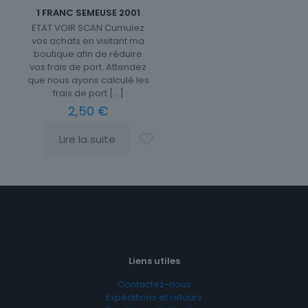
1 FRANC SEMEUSE 2001
ETAT VOIR SCAN Cumulez
vos achats en visitant ma
boutique afin de réduire
vos frais de port. Attendez
que nous ayons calculé les
frais de port
[…]
2,50
€
Lire la suite
Liens utiles
Contactez-nous
Expéditions et retours