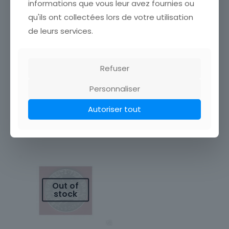
3,00
€
informations que vous leur avez fournies ou
TIMBRE FRANCE
qu'ils ont collectées lors de votre utilisation
PUBLICITAIRE TYPE PAIX
Lire la suite
TIMBRES FRANCE
de leurs services.
PUBLICITAIRE ETAT VOIR
SCAN Cumulez vos
achats en visitant ma
boutique afin de réduire
Refuser
vos frais de port. Attendez
que nous
[…]
Personnaliser
2,00
€
Autoriser tout
Lire la suite
Out of
stock