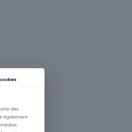
 cookies
urnir des
ons également
e médias