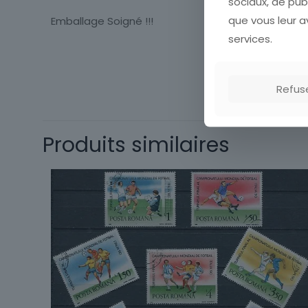
sociaux, de pub
que vous leur av
Emballage Soigné !!!
services.
Timbres Europe
Refus
Format
Sujet
Produits similaires
Qualité
Pays de
fabrication
Thème