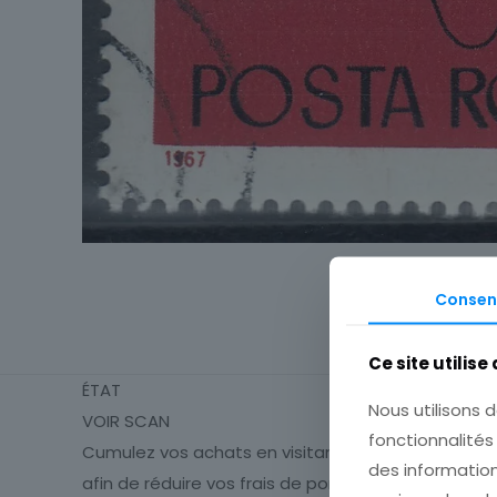
Consen
Ce site utilise
ÉTAT
Nous utilisons d
VOIR SCAN
fonctionnalité
Cumulez vos achats en visitant ma boutique
des information
afin de réduire vos frais de port.