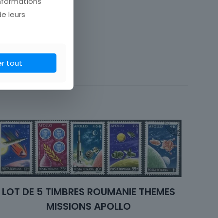
informations
de leurs
Roumanie
er tout
Unité
Science
Oblitéré
Roumanie
Evénements
LOT DE 5 TIMBRES ROUMANIE THEMES
MISSIONS APOLLO