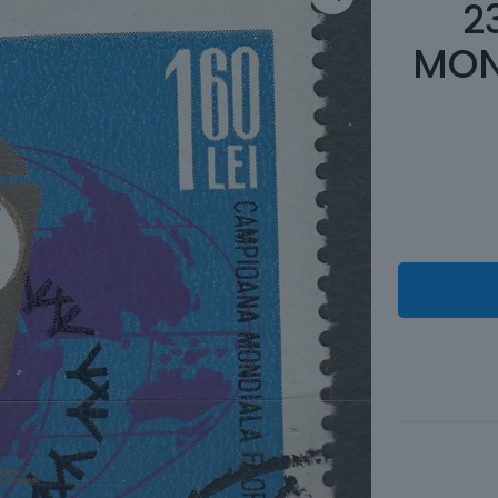
2
MON