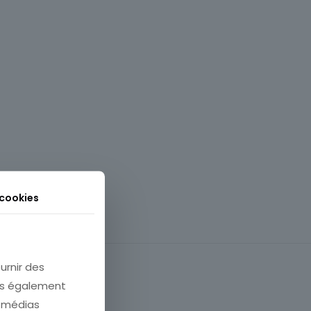
 cookies
urnir des
ons également
e médias