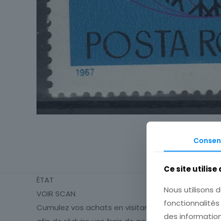
Consen
Ce site utilise
ÉTAT
Nous utilisons d
VOIR SCAN
fonctionnalité
Cumulez vos achats en visitant ma boutique
des information