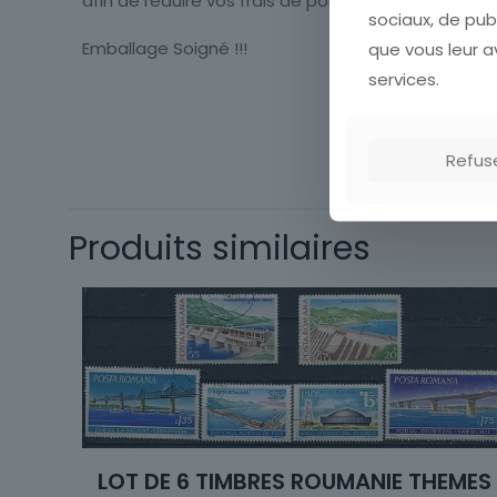
afin de réduire vos frais de port.
sociaux, de pub
que vous leur av
Emballage Soigné !!!
services.
Timbres Europe
Refus
Format
Sujet
Produits similaires
Qualité
Pays de
fabrication
Thème
LOT DE 6 TIMBRES ROUMANIE THEMES