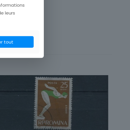
informations
de leurs
Roumanie
er tout
Unité
Espace
Oblitéré
Roumanie
Aviation, Espace