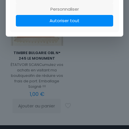
Personnaliser
Autoriser tout
TIMBRE BULGARIE OBL N°
245 LE MONUMENT
ÉTATVOIR SCANCumulez vos
achats en visitant ma
boutiqueafin de réduire vos
frais de port. Emballage
Soigné !!!
1,00
€
Ajouter au panier