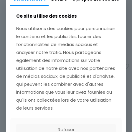
Aviation
LOT DE 5 TIMBRES
Qualité
ROUMANIE THEMES
Ce site utilise des cookies
Oblitéré
MISSIONS APOLLO
ÉTATVOIR SCANCumulez vos
Pays de fabrication
Nous utilisons des cookies pour personnaliser
achats en visitant ma
Roumanie
TIMBRE ROUMANIE AL
boutiqueafin de réduire vos
le contenu et les publicités, fournir des
ORASCU
frais de port. Emballage
Thème
fonctionnalités de médias sociaux et
ÉTATVOIR SCANCumulez vos
Soigné !!!
Transports
achats en visitant ma
analyser notre trafic. Nous partageons
3,50
€
boutiqueafin de réduire vos
également des informations sur votre
frais de port. Emballage
Ajouter au panier
utilisation de notre site avec nos partenaires
Soigné !!!
1,00
€
de médias sociaux, de publicité et d'analyse,
qui peuvent les combiner avec d'autres
Ajouter au panier
informations que vous leur avez fournies ou
qu'ils ont collectées lors de votre utilisation
de leurs services.
Refuser