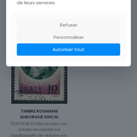
de leurs services.
Refuser
Personnaliser
Autoriser tout
TIMBRE ROUMANIE
GHEORGHE SINCAI
ÉTATVOIR SCANCumulez vos
achats en visitant ma
boutiqueafin de réduire vos