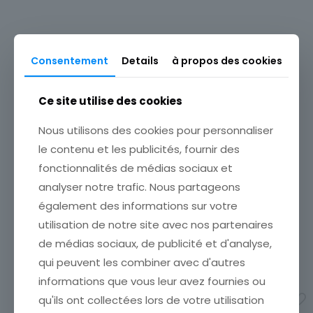
Timbres Thématique
Animaux
Thème
Consentement
Details
à propos des cookies
Faune
Produits similaires
Ce site utilise des cookies
Nous utilisons des cookies pour personnaliser
le contenu et les publicités, fournir des
LOT DE 5 TIMBRES
fonctionnalités de médias sociaux et
ROUMANIE THEMES
LOT DE 5 TIMBRES
MISSIONS APOLLO
analyser notre trafic. Nous partageons
ROUMANIE THEMES SPORT
ÉTATVOIR SCANCumulez vos
également des informations sur votre
ÉTATVOIR SCANCumulez vos
achats en visitant ma
achats en visitant ma
utilisation de notre site avec nos partenaires
boutiqueafin de réduire vos
boutiqueafin de réduire vos
frais de port. Emballage
de médias sociaux, de publicité et d'analyse,
frais de port. Emballage
Soigné !!!
Soigné !!!
qui peuvent les combiner avec d'autres
3,50
€
1,99
€
informations que vous leur avez fournies ou
Ajouter au panier
qu'ils ont collectées lors de votre utilisation
Ajouter au panier