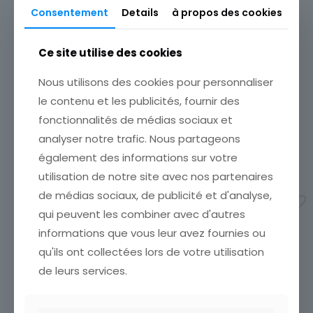
Consentement
Details
à propos des cookies
Ce site utilise des cookies
TIMBRE ROUMANIE ION
Nous utilisons des cookies pour personnaliser
CREANGA
LOT DE 50 TIMBRES
le contenu et les publicités, fournir des
ÉTATVOIR SCANCumulez vos
DIFFERENTS THEMES
achats en visitant ma
fonctionnalités de médias sociaux et
PAPILLONS
boutiqueafin de réduire vos
Pochette de timbres
analyser notre trafic. Nous partageons
frais de port. Emballage
différents ÉTATVOIR
Soigné !!!
également des informations sur votre
SCANCumulez vos achats
1,00
€
utilisation de notre site avec nos partenaires
en visitant ma boutiqueafin
de réduire vos frais de
de médias sociaux, de publicité et d'analyse,
Ajouter au panier
port. Emballage Soigné !!!
qui peuvent les combiner avec d'autres
2,80
€
informations que vous leur avez fournies ou
Ajouter au panier
qu'ils ont collectées lors de votre utilisation
de leurs services.