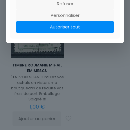
Refuser
Personnaliser
Autoriser tout
TIMBRE ROUMANIE MIHAIL
EMIMESCU
ÉTATVOIR SCANCumulez vos
achats en visitant ma
boutiqueafin de réduire vos
frais de port. Emballage
Soigné !!!
1,00
€
Ajouter au panier