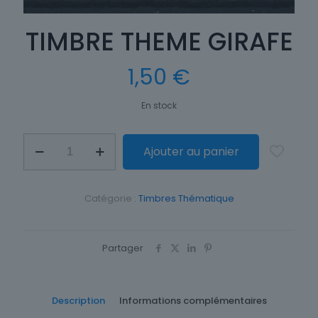
TIMBRE THEME GIRAFE
1,50
€
En stock
quantité
Ajouter au panier
de
TIMBRE
THEME
GIRAFE
Catégorie :
Timbres Thématique
Partager
Description
Informations complémentaires