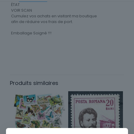
ÉTAT
VOIR SCAN
Cumulez vos achats en visitant ma boutique
afin de réduire vos frais de port.
Emballage Soigné !!!
Timbres Thématique
Animaux
Thème
Faune
Produits similaires