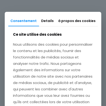
Personnages & Célébrités
Type
Timbres
Consentement
Details
à propos des cookies
Produits similaires
Thème
Figures historiques
Ce site utilise des cookies
Nous utilisons des cookies pour personnaliser
le contenu et les publicités, fournir des
fonctionnalités de médias sociaux et
analyser notre trafic. Nous partageons
également des informations sur votre
LOT DE 8 TIMBRES
ROUMANIE THEMES
utilisation de notre site avec nos partenaires
FOOTBALL ITALIE 90
de médias sociaux, de publicité et d'analyse,
ÉTATVOIR SCANCumulez vos
achats en visitant ma
qui peuvent les combiner avec d'autres
LOT DE 50 TIMBRES
boutiqueafin de réduire vos
informations que vous leur avez fournies ou
DIFFERENTS THEMES
frais de port. Emballage
qu'ils ont collectées lors de votre utilisation
RAPHAEL
Soigné !!!