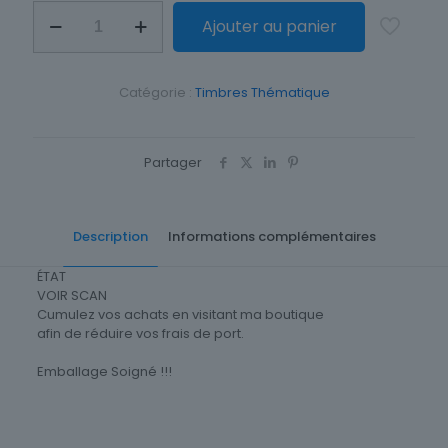
quantité
Ajouter au panier
de
TIMBRE
TURQUIE
CUMHURIYETI
Catégorie :
Timbres Thématique
Partager
Description
Informations complémentaires
ÉTAT
VOIR SCAN
Cumulez vos achats en visitant ma boutique
afin de réduire vos frais de port.
Emballage Soigné !!!
Timbres Thématique