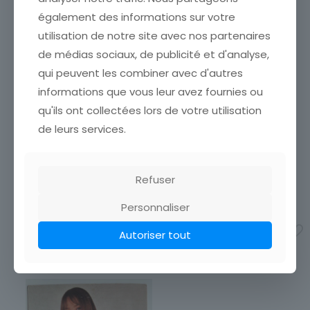
également des informations sur votre
utilisation de notre site avec nos partenaires
de médias sociaux, de publicité et d'analyse,
qui peuvent les combiner avec d'autres
CARTE POSTALE PEPSY PIN
UP FEMME NU DAILY GIRL
informations que vous leur avez fournies ou
CPA REPRO FEMME NU MI
PRESS ANNEE 50 / 60
FIGUE MI RAISIN
qu'ils ont collectées lors de votre utilisation
ETAT VOIR SCAN Cumulez
ETAT VOIR SCAN Cumulez
de leurs services.
vos achats en visitant ma
vos achats en visitant ma
boutique afin de réduire
boutique afin de réduire
vos frais de port. Attendez
vos frais de port. Attendez
que nous ayons calculé les
que nous ayons calculé les
Refuser
frais de port
[…]
frais de port
[…]
4,00
€
5,00
€
Personnaliser
Ajouter au panier
Ajouter au panier
Autoriser tout