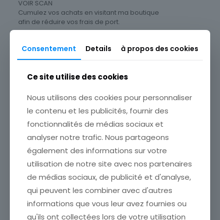
VOIR SCAN
Cumulez vos achats en visitant ma boutique
afin de réduire vos frais de port.
Emballage Soigné !!!
Consentement
Details
à propos des cookies
Cartes Postale Afrique
Ce site utilise des cookies
Érythrée
Origine
Nous utilisons des cookies pour personnaliser
Europe
le contenu et les publicités, fournir des
Produits similaires
Type
fonctionnalités de médias sociaux et
Carte postale
analyser notre trafic. Nous partageons
également des informations sur votre
Thème
utilisation de notre site avec nos partenaires
Scène de vie
de médias sociaux, de publicité et d'analyse,
qui peuvent les combiner avec d'autres
informations que vous leur avez fournies ou
CPA EL HAMMAM VUE DU
CARTE POSTALE
POSTE EN BAS DU
CAVAIGNAC PLACE DE LA
qu'ils ont collectées lors de votre utilisation