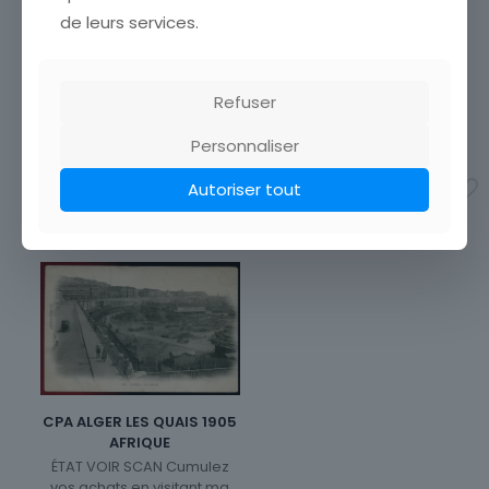
CIMETIERE AFRIQUE
MAIRIE ET RUE PRINCIPALE
de leurs services.
ÉTAT VOIR SCAN Cumulez
CARTE POSTALE CAVAIGNAC
vos achats en visitant ma
PLACE DE LA MAIRIE ET RUE
boutique afin de réduire
PRINCIPALE
vos frais de port. Emballage
150,00
€
Refuser
Soigné !!!
3,00
€
Personnaliser
Ajouter au panier
Ajouter au panier
Autoriser tout
CPA ALGER LES QUAIS 1905
AFRIQUE
ÉTAT VOIR SCAN Cumulez
vos achats en visitant ma