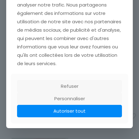
analyser notre trafic. Nous partageons
également des informations sur votre
utilisation de notre site avec nos partenaires
de médias sociaux, de publicité et d'analyse,
qui peuvent les combiner avec d'autres
informations que vous leur avez fournies ou
CARTE POSTALE XENIA PIN
CARTE POSTALE BABETTE
UP FEMME NU DAILY GIRL
PIN UP FEMME NU DAILY
qu'ils ont collectées lors de votre utilisation
PRESS ANNEE 50 / 60
GIRL PRESS ANNEE 50 / 60
de leurs services.
ETAT VOIR SCAN Cumulez
ETAT VOIR SCAN Cumulez
vos achats en visitant ma
vos achats en visitant ma
boutique afin de réduire
boutique afin de réduire
vos frais de port. Attendez
vos frais de port. Attendez
Refuser
que nous ayons calculé les
que nous ayons calculé les
frais de port
[…]
frais de port
[…]
Personnaliser
4,00
€
4,00
€
Autoriser tout
Ajouter au panier
Ajouter au panier