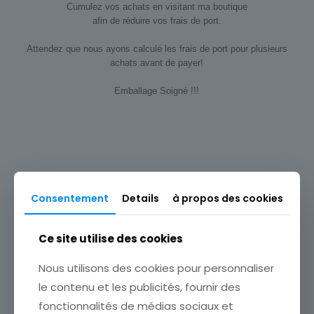
Cumulez vos achats en visitant ma boutique
afin de réduire vos frais de port.
Attendez que nous ayons calculé les frais de port pour plusieurs
achats avant de payer!
Emballage Soigné !!!
Type
Carte postale
Origine
Europe
Consentement
Details
à propos des cookies
Produits similaires
Thème
Pin-up
Ce site utilise des cookies
Sous-thème
Nous utilisons des cookies pour personnaliser
Photographie
le contenu et les publicités, fournir des
fonctionnalités de médias sociaux et