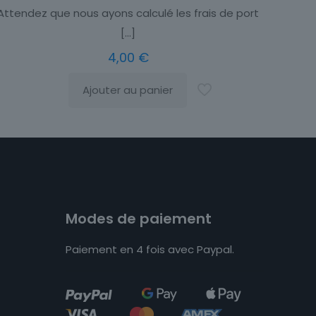
Attendez que nous ayons calculé les frais de port
[…]
4,00
€
Ajouter au panier
Modes de paiement
Paiement en 4 fois avec Paypal.