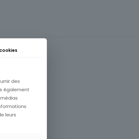
 cookies
urnir des
ons également
e médias
informations
de leurs
63 Puy-de-Dôme
Carte postale