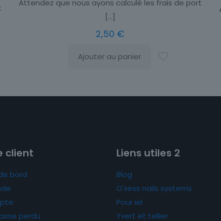
Attendez que nous ayons calculé les frais de port
t
[…]
2,50
€
Ajouter au panier
 client
Liens utiles 2
de bord
Blog
de
O'xess nails systems
pte
Pour iel
asse perdu
Yvert et tellier