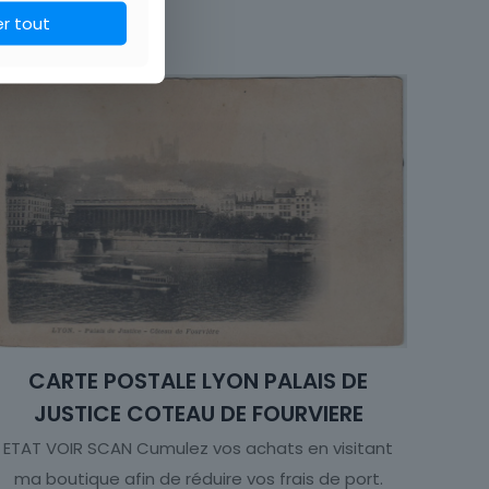
France
er tout
onument, Bâtiment
Château
CARTE POSTALE LYON PALAIS DE
JUSTICE COTEAU DE FOURVIERE
ETAT VOIR SCAN Cumulez vos achats en visitant
ma boutique afin de réduire vos frais de port.