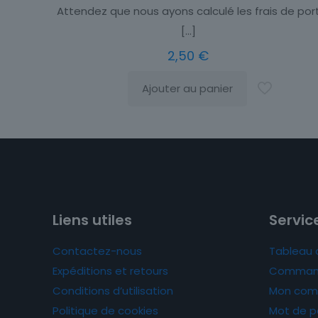
Attendez que nous ayons calculé les frais de por
[…]
2,50
€
Ajouter au panier
Liens utiles
Service
Contactez-nous
Tableau 
Expéditions et retours
Comman
Conditions d’utilisation
Mon com
Politique de cookies
Mot de p