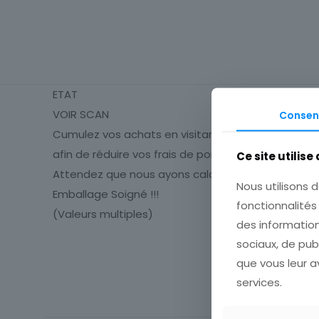
ETAT
VOIR SCAN
Consen
Cumulez vos achats en visitant ma boutique
afin de réduire vos frais de port.
Ce site utilise
Attendez que nous ayons calculé les frais de port
Nous utilisons d
Emballage Soigné !!!
fonctionnalité
(Valeurs multiples)
des information
sociaux, de pub
Cartes postale
que vous leur av
Département
services.
Type