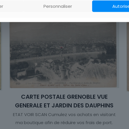
er
Personnaliser
Autoris
M
CARTE POSTALE GRENOBLE VUE
GENERALE ET JARDIN DES DAUPHINS
ETAT VOIR SCAN Cumulez vos achats en visitant
ma boutique afin de réduire vos frais de port.