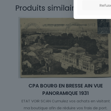
Origine
Refus
Produits similaires
Thème
Sous-thème
CPA BOURG EN BRESSE AIN VUE
PANORAMIQUE 1931
ETAT VOIR SCAN Cumulez vos achats en visitant
ma boutique afin de réduire vos frais de port.