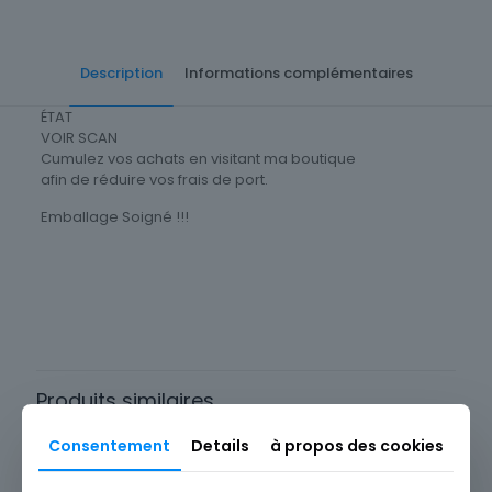
Description
Informations complémentaires
ÉTAT
VOIR SCAN
Cumulez vos achats en visitant ma boutique
afin de réduire vos frais de port.
Emballage Soigné !!!
Cartes Postale Afrique
Égypte
Sous-thème
Ville
Produits similaires
Consentement
Details
à propos des cookies