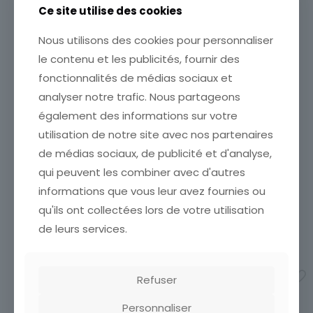
Ce site utilise des cookies
Nous utilisons des cookies pour personnaliser
le contenu et les publicités, fournir des
fonctionnalités de médias sociaux et
analyser notre trafic. Nous partageons
également des informations sur votre
utilisation de notre site avec nos partenaires
de médias sociaux, de publicité et d'analyse,
qui peuvent les combiner avec d'autres
CARTE POSTALE AFRIQUE
CARTE POSTALE SENEGAL
NAFADIE AU PUITS DE
JEUNE FILLE DE CAYOR
informations que vous leur avez fournies ou
VILLAGE
CARTE POSTALE SENEGAL
qu'ils ont collectées lors de votre utilisation
CARTE POSTALE AFRIQUE
JEUNE FILLE DE CAYOR
de leurs services.
NAFADIE AU PUITS DE VILLAGE
7,00
€
150,00
€
Ajouter au panier
Ajouter au panier
Refuser
Personnaliser