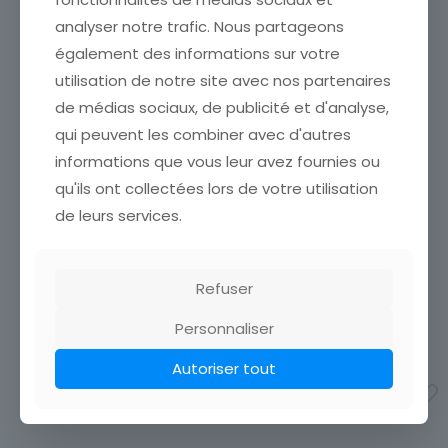
analyser notre trafic. Nous partageons
également des informations sur votre
utilisation de notre site avec nos partenaires
de médias sociaux, de publicité et d'analyse,
qui peuvent les combiner avec d'autres
informations que vous leur avez fournies ou
CARTE POSTALE PEPSY PIN
qu'ils ont collectées lors de votre utilisation
UP FEMME NU DAILY GIRL
CPA REPRO FEMME NU L
PRESS ANNEE 50 / 60
ORIENTALE
de leurs services.
ETAT VOIR SCAN Cumulez
ETAT VOIR SCAN Cumulez
vos achats en visitant ma
vos achats en visitant ma
boutique afin de réduire
boutique afin de réduire
Refuser
vos frais de port. Attendez
vos frais de port. Attendez
que nous ayons calculé les
que nous ayons calculé les
frais de port
[…]
Personnaliser
frais de port
[…]
4,00
€
5,00
€
Autoriser tout
Ajouter au panier
Ajouter au panier