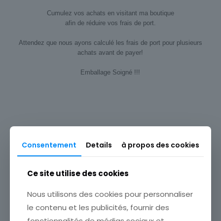
Cumulez vos achats en visitant ma boutique
afin de réduire vos frais de port.
Attendez que nous ayons calculé les frais de port pour plusieurs
achats avant de payer!
Emballage Soigné !!!
Type
Carte postale
Origine
Europe
Consentement
Details
à propos des cookies
Produits similaires
Thème
Pin-up
Ce site utilise des cookies
Sous-thème
Nous utilisons des cookies pour personnaliser
Photographie
le contenu et les publicités, fournir des
fonctionnalités de médias sociaux et