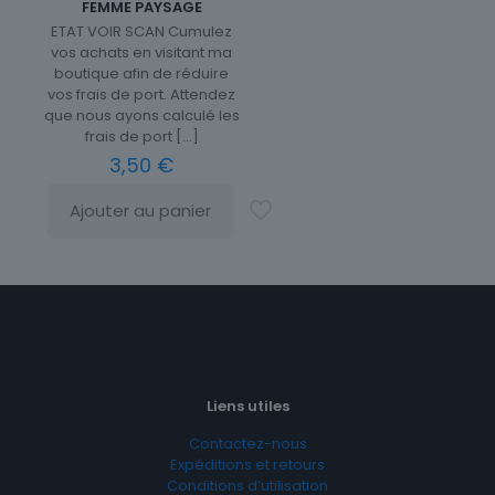
FEMME PAYSAGE
ETAT VOIR SCAN Cumulez
vos achats en visitant ma
boutique afin de réduire
vos frais de port. Attendez
que nous ayons calculé les
frais de port
[…]
3,50
€
Ajouter au panier
Liens utiles
Contactez-nous
Expéditions et retours
Conditions d’utilisation