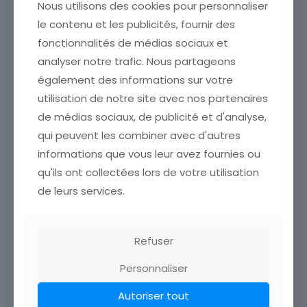
Nous utilisons des cookies pour personnaliser
le contenu et les publicités, fournir des
fonctionnalités de médias sociaux et
analyser notre trafic. Nous partageons
également des informations sur votre
utilisation de notre site avec nos partenaires
de médias sociaux, de publicité et d'analyse,
qui peuvent les combiner avec d'autres
informations que vous leur avez fournies ou
qu'ils ont collectées lors de votre utilisation
CARTE POSTALE FANTAISIE
de leurs services.
CARTE POSTALE FANTAISIE
GAUFREE GLUCKLICHES
PECHEUR CANARD
NEUJAHR RIVIERE
ETAT VOIR SCAN Cumulez
ETAT VOIR SCAN Cumulez
vos achats en visitant ma
vos achats en visitant ma
Refuser
boutique afin de réduire
boutique afin de réduire
vos frais de port. Attendez
vos frais de port. Attendez
Personnaliser
que nous ayons calculé les
que nous ayons calculé les
frais de port
[…]
frais de port
[…]
Autoriser tout
2,50
€
3,80
€