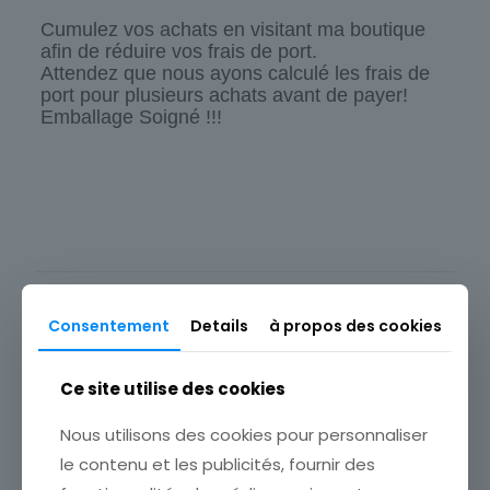
Cumulez vos achats en visitant ma boutique
afin de réduire vos frais de port.
Attendez que nous ayons calculé les frais de
port pour plusieurs achats avant de payer!
Emballage Soigné !!!
Origine
Europe
Thème
Scène de vie
Produits similaires
Type
Consentement
Details
à propos des cookies
Carte postale
Ce site utilise des cookies
Nous utilisons des cookies pour personnaliser
le contenu et les publicités, fournir des