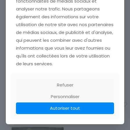
fonctionnalités de médias sociaux et
analyser notre trafic. Nous partageons
également des informations sur votre
utilisation de notre site avec nos partenaires
de médias sociaux, de publicité et d'analyse,
qui peuvent les combiner avec d'autres
CARTE POSTALE FANTAISIE
informations que vous leur avez fournies ou
CARTE POSTALE FANTAISIE
SERIE XXII DES ROSERL
DOLLARPRINZESSIN
qu'ils ont collectées lors de votre utilisation
ETAT VOIR SCAN Cumulez
ETAT VOIR SCAN Cumulez
vos achats en visitant ma
de leurs services.
vos achats en visitant ma
boutique afin de réduire
boutique afin de réduire
vos frais de port. Attendez
vos frais de port. Attendez
que nous ayons calculé les
que nous ayons calculé les
Refuser
frais de port
[…]
frais de port
[…]
3,00
€
3,50
€
Personnaliser
Ajouter au panier
Ajouter au panier
Autoriser tout